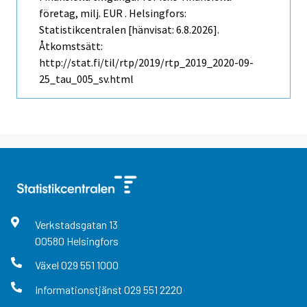
företag, milj. EUR . Helsingfors:
Statistikcentralen [hänvisat: 6.8.2026].
Åtkomstsätt:
http://stat.fi/til/rtp/2019/rtp_2019_2020-09-
25_tau_005_sv.html
Verkstadsgatan
13
00580
Helsingfors
Växel
029 551 1000
Informationstjänst
029 551 2220