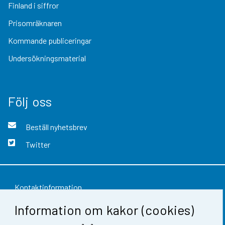
Finland i siffror
Prisomräknaren
Kommande publiceringar
Undersökningsmaterial
Följ oss
Beställ nyhetsbrev
Twitter
Kontaktinformation
Information om kakor (cookies)
Respons