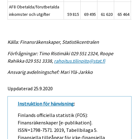
AF8 Obetalda/förutbetalda
inkomster och utgifter
59 815
69 495
61 620
65 464
63
Källa: Finansräkenskaper, Statistikcentralen
Förfrågningar: Timo Ristimäki 029 551 2324, Roope
Rahikka 029 551 3338,
rahoitus.tilinpito@stat.fi
Ansvarig avdelningschef: Mari Ylä-Jarkko
Uppdaterad 25.9.2020
Instruktion för hänvisning
:
Finlands officiella statistik (FOS):
Finansräkenskaper [e-publikation].
ISSN=1798-7571. 2019, Tabellbilaga 5.
Finansiella tillgångar för icke-finansiella