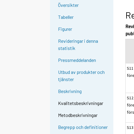
Översikter
Re
Tabeller
Revi
Figurer
pub
Revideringar i denna
statistik
Pressmeddelanden
S11 
Utbud av produkter och
för
tjänster
Beskrivning
S12 
Kvalitetsbeskrivningar
för
för
Metodbeskrivningar
Begrepp och definitioner
S13