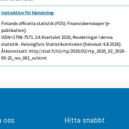
Instruktion för hänvisning
:
Finlands officiella statistik (FOS): Finansräkenskaper [e-
publikation].
ISSN=1798-7571.
2:a Kvartalet
2020, Revideringar i denna
statistik . Helsingfors: Statistikcentralen [hänvisat: 6.8.2026].
Åtkomstsätt: http://stat.fi/til/rtp/2020/02/rtp_2020_02_2020-
09-25_rev_001_sv.html
a oss
Hitta snabbt