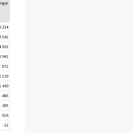
ingar
6 234
2 541
4 502
2 941
871
1 129
1 430
-486
285
-316
-22