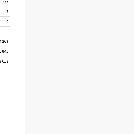
-237
5
0
-1
4 268
1 841
8 612