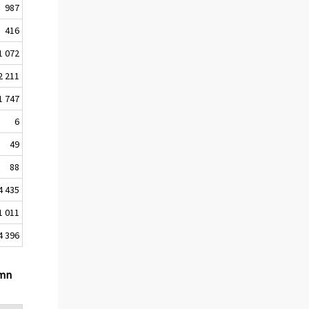
987
416
1 072
2 211
1 747
6
49
88
4 435
1 011
4 396
 mn