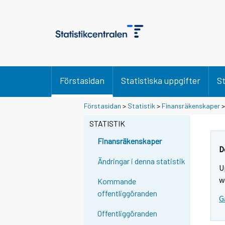
Förstasidan
Statistiska uppgifter
St
Förstasidan
>
Statistik
>
Finansräkenskaper
STATISTIK
Finansräkenskaper
D
Ändringar i denna statistik
U
w
Kommande
offentliggöranden
G
Offentliggöranden