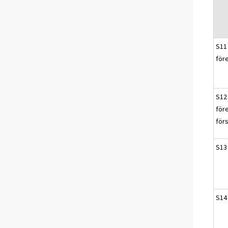
S11 
för
S12 
för
för
S13
S14