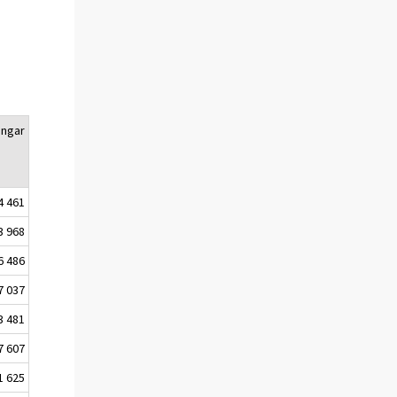
ingar
4 461
3 968
6 486
7 037
3 481
7 607
1 625