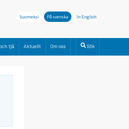
Suomeksi
På svenska
In English
och tjä
Aktuellt
Om oss
Sök