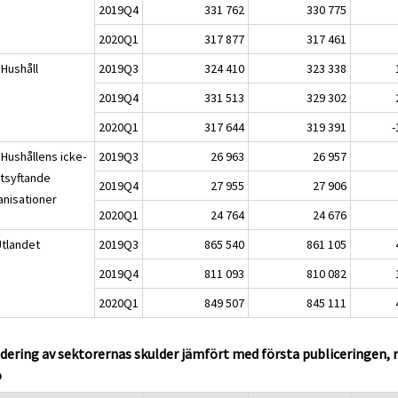
2019Q4
331 762
330 775
2020Q1
317 877
317 461
 Hushåll
2019Q3
324 410
323 338
2019Q4
331 513
329 302
2020Q1
317 644
319 391
-
 Hushållens icke-
2019Q3
26 963
26 957
stsyftande
2019Q4
27 955
27 906
anisationer
2020Q1
24 764
24 676
Utlandet
2019Q3
865 540
861 105
2019Q4
811 093
810 082
2020Q1
849 507
845 111
dering av sektorernas skulder jämfört med första publiceringen,
o