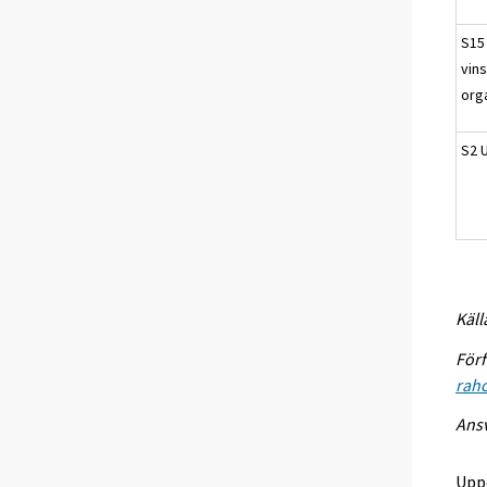
S15
vin
org
S2 
Käll
Förf
raho
Ansv
Upp