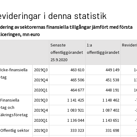
videringar i denna statistik
dering av sektorernas finansiella tillgångar jämfört med första
liceringen, mn euro
Senaste
1:a
Revider
offentliggörandet
offentliggörandet
25.9.2020
Icke-finansiella
2019Q3
463 610
449 149
1
etag
2019Q4
465 506
451 538
1
2020Q1
464 677
448 191
1
Finansiella
2019Q3
1 141 425
1 148 462
-
etag och
2019Q4
1 083 921
1 087 402
-
säkringsföretag
2020Q1
1 136 044
1 143 651
-
 Offentlig sektor
2019Q3
333 323
331 698