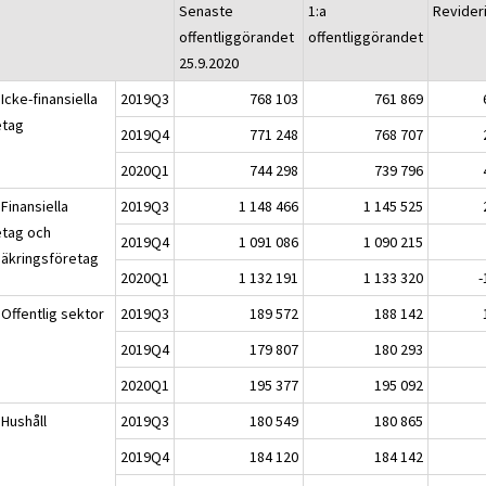
Senaste
1:a
Revider
offentliggörandet
offentliggörandet
25.9.2020
Icke-finansiella
2019Q3
768 103
761 869
etag
2019Q4
771 248
768 707
2020Q1
744 298
739 796
Finansiella
2019Q3
1 148 466
1 145 525
etag och
2019Q4
1 091 086
1 090 215
säkringsföretag
2020Q1
1 132 191
1 133 320
-
 Offentlig sektor
2019Q3
189 572
188 142
2019Q4
179 807
180 293
2020Q1
195 377
195 092
 Hushåll
2019Q3
180 549
180 865
2019Q4
184 120
184 142