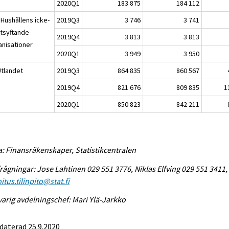
2020Q1
183 875
184 112
 Hushållens icke-
2019Q3
3 746
3 741
stsyftande
2019Q4
3 813
3 813
anisationer
2020Q1
3 949
3 950
Utlandet
2019Q3
864 835
860 567
2019Q4
821 676
809 835
1
2020Q1
850 823
842 211
a: Finansräkenskaper, Statistikcentralen
rågningar: Jose Lahtinen 029 551 3776, Niklas Elfving 029 551 3411,
itus.tilinpito@stat.fi
arig avdelningschef: Mari Ylä-Jarkko
daterad 25.9.2020