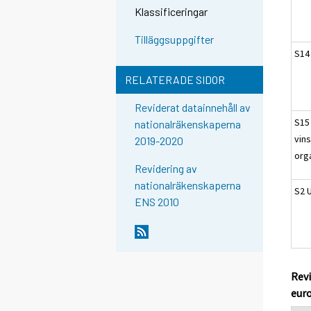
Klassificeringar
Tilläggsuppgifter
S14
RELATERADE SIDOR
Reviderat datainnehåll av
S15
nationalräkenskaperna
vin
2019-2020
org
Revidering av
nationalräkenskaperna
S2 
ENS 2010
Revi
eur