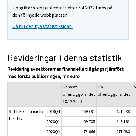
Uppgifter som publicerats efter 5.4.2022 finns på
den förnyade webbplatsen.
Gå till den nya statistiksidan.
Revideringar i denna statistik
Revidering av sektorernas finansiella tillgångar jämfört
med första publiceringen, mn euro
Senaste
1:a
R
offentliggörandet
offentliggörandet
18.12.2020
S11 Icke-finansiella
2019Q4
469 891
451 538
företag
2020Q1
469 705
448 191
2020Q2
473 666
471 680