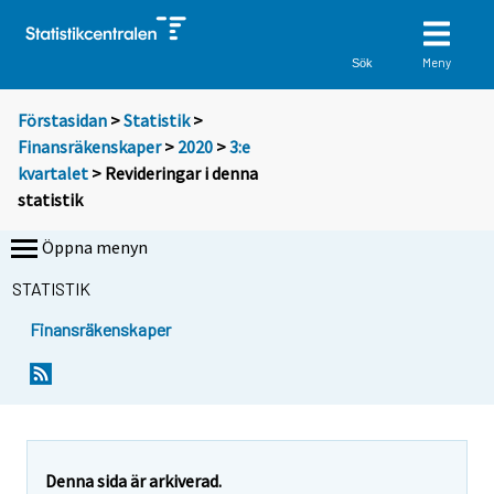
Meny
Sök
Förstasidan
>
Statistik
>
Finansräkenskaper
>
2020
>
3:e
kvartalet
> Revideringar i denna
statistik
Öppna menyn
STATISTIK
Finansräkenskaper
Denna sida är arkiverad.