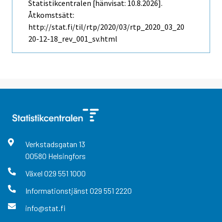
Statistikcentralen [hänvisat: 10.8.2026].
Åtkomstsätt:
http://stat.fi/til/rtp/2020/03/rtp_2020_03_20
20-12-18_rev_001_sv.html
Verkstadsgatan
13
00580
Helsingfors
Växel
029 551 1000
Informationstjänst
029 551 2220
info@stat.fi