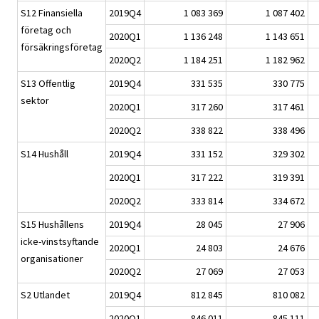
S12 Finansiella
2019Q4
1 083 369
1 087 402
företag och
2020Q1
1 136 248
1 143 651
försäkringsföretag
2020Q2
1 184 251
1 182 962
S13 Offentlig
2019Q4
331 535
330 775
sektor
2020Q1
317 260
317 461
2020Q2
338 822
338 496
S14 Hushåll
2019Q4
331 152
329 302
2020Q1
317 222
319 391
2020Q2
333 814
334 672
S15 Hushållens
2019Q4
28 045
27 906
icke-vinstsyftande
2020Q1
24 803
24 676
organisationer
2020Q2
27 069
27 053
S2 Utlandet
2019Q4
812 845
810 082
2020Q1
846 011
845 111