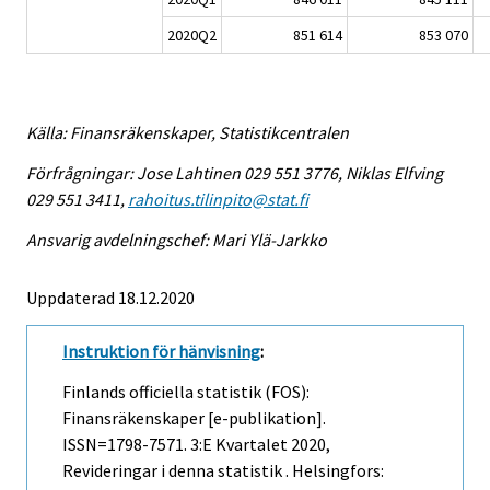
2020Q2
851 614
853 070
Källa: Finansräkenskaper, Statistikcentralen
Förfrågningar: Jose Lahtinen 029 551 3776, Niklas Elfving
029 551 3411,
rahoitus.tilinpito@stat.fi
Ansvarig avdelningschef: Mari Ylä-Jarkko
Uppdaterad 18.12.2020
Instruktion för hänvisning
:
Finlands officiella statistik (FOS):
Finansräkenskaper [e-publikation].
ISSN=1798-7571.
3:e Kvartalet
2020,
Revideringar i denna statistik . Helsingfors: