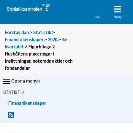
Meny
Sök
Förstasidan
>
Statistik
>
Finansräkenskaper
>
2020
>
4:e
kvartalet
> Figurbilaga 2.
Hushållens placeringar i
insättningar, noterade aktier och
fondandelar
Öppna menyn
STATISTIK
Finansräkenskaper