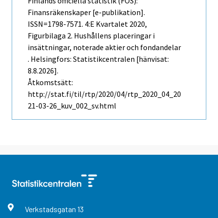
Finlands officiella statistik (FOS):
Finansräkenskaper [e-publikation].
ISSN=1798-7571.
4:e Kvartalet
2020,
Figurbilaga 2. Hushållens placeringar i
insättningar, noterade aktier och fondandelar
. Helsingfors: Statistikcentralen [hänvisat:
8.8.2026].
Åtkomstsätt:
http://stat.fi/til/rtp/2020/04/rtp_2020_04_20
21-03-26_kuv_002_sv.html
Verkstadsgatan
13