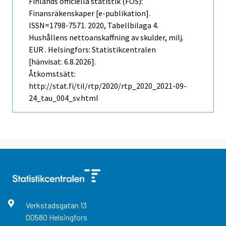
Finlands officiella statistik (FOS):
Finansräkenskaper [e-publikation].
ISSN=1798-7571. 2020, Tabellbilaga 4.
Hushållens nettoanskaffning av skulder, milj.
EUR . Helsingfors: Statistikcentralen
[hänvisat: 6.8.2026].
Åtkomstsätt:
http://stat.fi/til/rtp/2020/rtp_2020_2021-09-
24_tau_004_sv.html
Verkstadsgatan
13
00580
Helsingfors