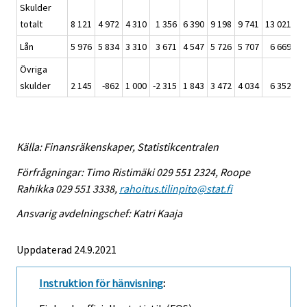
Skulder
totalt
8 121
4 972
4 310
1 356
6 390
9 198
9 741
13 021
9 
Lån
5 976
5 834
3 310
3 671
4 547
5 726
5 707
6 669
5 
Övriga
skulder
2 145
-862
1 000
-2 315
1 843
3 472
4 034
6 352
3 
Källa: Finansräkenskaper, Statistikcentralen
Förfrågningar: Timo Ristimäki 029 551 2324, Roope
Rahikka 029 551 3338,
rahoitus.tilinpito@stat.fi
Ansvarig avdelningschef: Katri Kaaja
Uppdaterad 24.9.2021
Instruktion för hänvisning
: