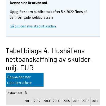
Denna sida är arkiverad.
Uppgifter som publicerats efter 5.4.2022 finns på
den förnyade webbplatsen.
Gå till den nya statistiksidan.
Tabellbilaga 4. Hushållens
nettoanskaffning av skulder,
milj. EUR
Öppna den här
tabellen större
Instrument
År
2011
2012
2013
2014
2015
2016
2017
2018
20