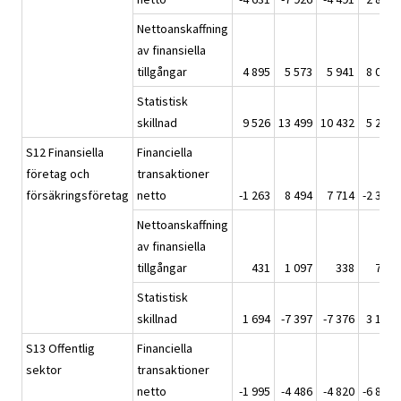
Nettoanskaffning
av finansiella
tillgångar
4 895
5 573
5 941
8 010
Statistisk
skillnad
9 526
13 499
10 432
5 201
S12 Finansiella
Financiella
företag och
transaktioner
försäkringsföretag
netto
-1 263
8 494
7 714
-2 355
Nettoanskaffning
av finansiella
tillgångar
431
1 097
338
747
Statistisk
skillnad
1 694
-7 397
-7 376
3 102
S13 Offentlig
Financiella
sektor
transaktioner
netto
-1 995
-4 486
-4 820
-6 872