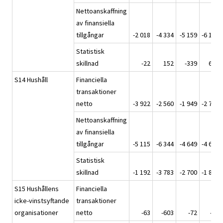
Nettoanskaffning
av finansiella
tillgångar
-2 018
-4 334
-5 159
-6 181
Statistisk
skillnad
-22
152
-339
691
S14 Hushåll
Financiella
transaktioner
netto
-3 922
-2 560
-1 949
-2 770
Nettoanskaffning
av finansiella
tillgångar
-5 115
-6 344
-4 649
-4 617
Statistisk
skillnad
-1 192
-3 783
-2 700
-1 847
S15 Hushållens
Financiella
icke-vinstsyftande
transaktioner
organisationer
netto
-63
-603
-72
-71