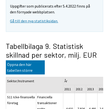
Uppgifter som publicerats efter 5.4.2022 finns på
den förnyade webbplatsen.
Gå till den nya statistiksidan.
Tabellbilaga 9. Statistisk
skillnad per sektor, milj. EUR
Öppna den här
tabellen större
Sektor/Instrument
År
2011
2012
2013
2014
S11 Icke-finansiella
Financiella
företag
transaktioner
netto
-4 631
-7 926
-4 491
2 808