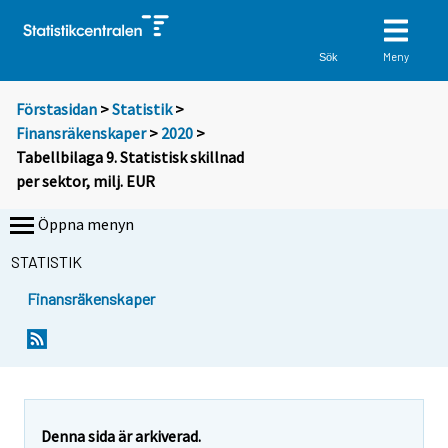
Meny
Sök
Förstasidan
>
Statistik
>
Finansräkenskaper
>
2020
>
Tabellbilaga 9. Statistisk skillnad
per sektor, milj. EUR
Öppna menyn
STATISTIK
Finansräkenskaper
Denna sida är arkiverad.