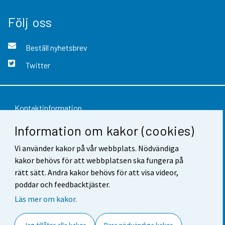
Följ oss
Beställ nyhetsbrev
Twitter
Kontaktinformation
Information om kakor (cookies)
Respons
Vi använder kakor på vår webbplats. Nödvändiga
Användarvillkor
kakor behövs för att webbplatsen ska fungera på
Dataskydd
rätt sätt. Andra kakor behövs för att visa videor,
poddar och feedbacktjäster.
Tillgänglighet
Läs mer om kakor.
Information om webbplatsen