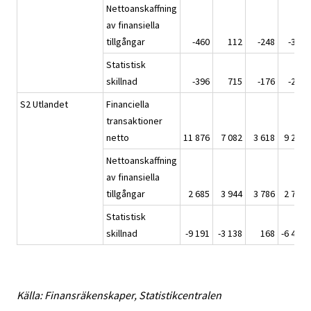
Nettoanskaffning
av finansiella
tillgångar
-460
112
-248
-323
Statistisk
skillnad
-396
715
-176
-252
S2 Utlandet
Financiella
transaktioner
netto
11 876
7 082
3 618
9 260
Nettoanskaffning
av finansiella
tillgångar
2 685
3 944
3 786
2 778
Statistisk
skillnad
-9 191
-3 138
168
-6 482
Källa: Finansräkenskaper, Statistikcentralen