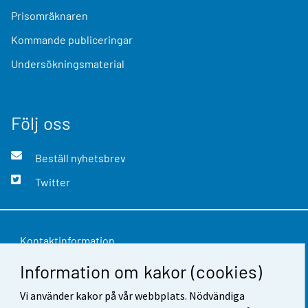
Prisomräknaren
Kommande publiceringar
Undersökningsmaterial
Följ oss
Beställ nyhetsbrev
Twitter
Kontaktinformation
Information om kakor (cookies)
Respons
Användarvillkor
Vi använder kakor på vår webbplats. Nödvändiga