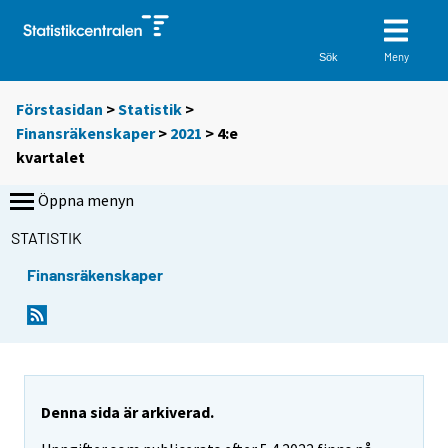
Meny
Sök
Förstasidan
>
Statistik
>
Finansräkenskaper
>
2021
>
4:e
kvartalet
Öppna menyn
STATISTIK
Finansräkenskaper
Denna sida är arkiverad.