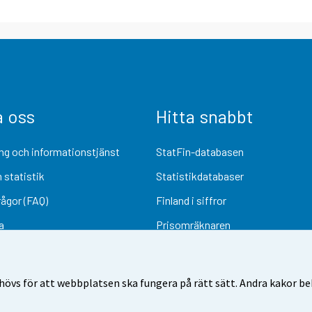
a oss
Hitta snabbt
ng och informationstjänst
StatFin-databasen
 statistik
Statistikdatabaser
rågor (FAQ)
Finland i siffror
a
Prisomräknaren
Kommande publiceringar
Undersökningsmaterial
övs för att webbplatsen ska fungera på rätt sätt. Andra kakor behö