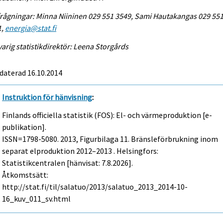
rågningar: Minna Niininen 029 551 3549, Sami Hautakangas 029 55
1,
energia@stat.fi
arig statistikdirektör: Leena Storgårds
daterad 16.10.2014
Instruktion för hänvisning
:
Finlands officiella statistik (FOS): El- och värmeproduktion [e-
publikation].
ISSN=1798-5080. 2013, Figurbilaga 11. Bränsleförbrukning inom
separat elproduktion 2012–2013 . Helsingfors:
Statistikcentralen [hänvisat: 7.8.2026].
Åtkomstsätt:
http://stat.fi/til/salatuo/2013/salatuo_2013_2014-10-
16_kuv_011_sv.html