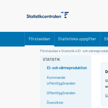
Förstasidan
Statistiska uppgifter
St
Förstasidan
>
Statistik
>
El- och värmeproduk
STATISTIK
El- och värmeproduktion
D
Kommande
U
offentliggöranden
w
Offentliggöranden
G
Översikter