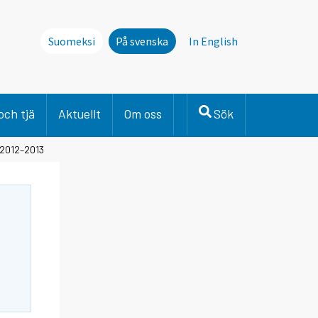
Suomeksi
På svenska
In English
och tjä
Aktuellt
Om oss
Sök
n 2012–2013