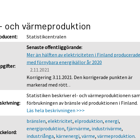
- och värmeproduktion
oducent:
Statistikcentralen
Senaste offentliggörande:
Mer än hälften av elektriciteten i Finland producerad
med förnybara energikällor år 2020
pgifter:
2.11.2021
Korrigering 3.11.2021. Den korrigerade punkten är
markerad med rött. .
Statistiken beskriver el- och värmeproduktionen sa
skrivning:
förbrukningen av bränsle vid produktionen i Finland.
Läs hela beskrivningen >>>
bränslen
,
elektricitet
,
elproduktion
,
energi
,
energiproduktion
,
fjärrvärme
,
industrivärme
,
ckelord:
industriånga
,
kärnenergi
,
värme
,
värmeproduktion
.