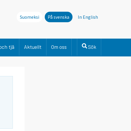
Suomeksi
På svenska
In English
och tjä
Aktuellt
Om oss
Sök