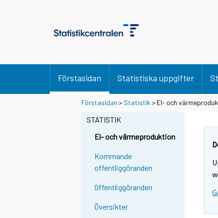
Förstasidan
Statistiska uppgifter
St
Förstasidan
>
Statistik
> El- och värmeproduk
STATISTIK
El- och värmeproduktion
D
Kommande
U
offentliggöranden
w
Offentliggöranden
G
Översikter