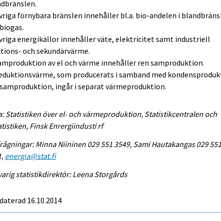
ndbränslen.
vriga förnybara bränslen innehåller bl.a. bio-andelen i blandbräns
biogas.
vriga energikällor innehåller väte, elektricitet samt industriell
ktions- och sekundärvärme.
amproduktion av el och värme innehåller ren samproduktion.
Reduktionsvärme, som producerats i samband med kondensproduk
samproduktion, ingår i separat värmeproduktion.
a: Statistiken över el- och värmeproduktion, Statistikcentralen och
atistiken, Finsk Enrergiindusti rf
rågningar: Minna Niininen 029 551 3549, Sami Hautakangas 029 55
1,
energia@stat.fi
arig statistikdirektör: Leena Storgårds
daterad 16.10.2014