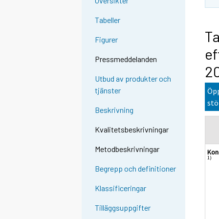
Översikter
Tabeller
Ta
Figurer
ef
Pressmeddelanden
2
Utbud av produkter och
tjänster
Öpp
stö
Beskrivning
Kvalitetsbeskrivningar
Metodbeskrivningar
Kon
1)
Begrepp och definitioner
Klassificeringar
Tilläggsuppgifter