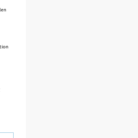
len
tion
1