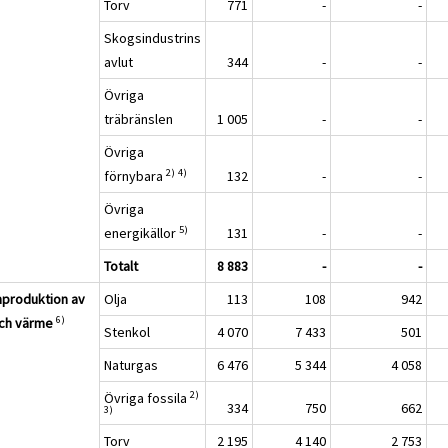
Torv
771
-
-
Skogsindustrins
avlut
344
-
-
Övriga
träbränslen
1 005
-
-
Övriga
2)
4)
förnybara
132
-
-
Övriga
5)
energikällor
131
-
-
Totalt
8 883
-
-
produktion av
Olja
113
108
942
6)
och värme
Stenkol
4 070
7 433
501
Naturgas
6 476
5 344
4 058
2)
Övriga fossila
334
750
662
3)
Torv
2 195
4 140
2 753