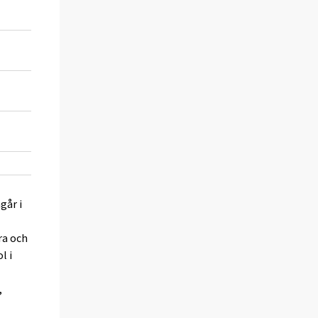
39 032
140 516
32 992
118 772
3 072
11 058
5 439
19 580
158 523
570 681
går i
ra och
l i
,