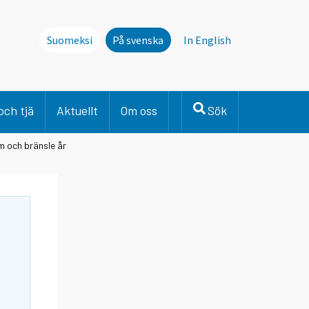
Suomeksi
På svenska
In English
och tjä
Aktuellt
Om oss
Sök
m och bränsle år