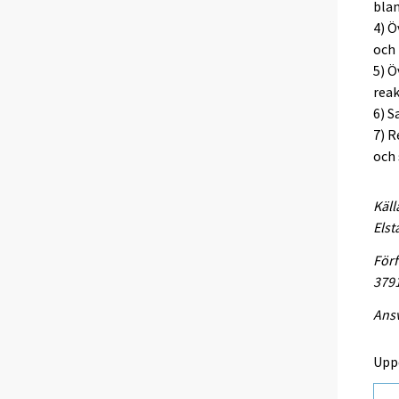
bla
4) Ö
och 
5) Ö
rea
6) S
7) 
och 
Käll
Elst
Förf
379
Ansv
Upp