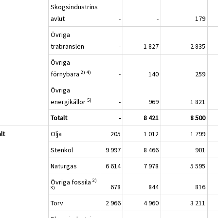
Skogsindustrins
avlut
-
-
179
Övriga
träbränslen
-
1 827
2 835
Övriga
2)
4)
förnybara
-
140
259
Övriga
5)
energikällor
-
969
1 821
Totalt
-
8 421
8 500
lt
Olja
205
1 012
1 799
Stenkol
9 997
8 466
901
Naturgas
6 614
7 978
5 595
2)
Övriga fossila
678
844
816
3)
Torv
2 966
4 960
3 211