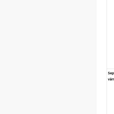
Sep
vär