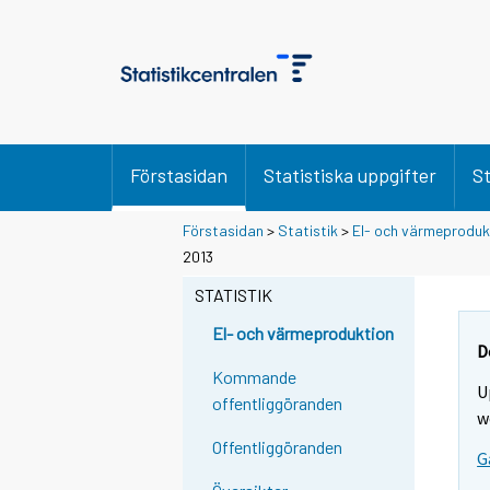
Förstasidan
Statistiska uppgifter
St
Förstasidan
>
Statistik
>
El- och värmeproduk
2013
STATISTIK
El- och värmeproduktion
D
Kommande
U
offentliggöranden
w
Offentliggöranden
G