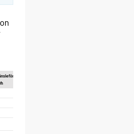
ion
r
änsleförbrukning,
Bränsleförbrukning,
Wh
TJ
322
1 161
15 274
54 988
377
1 355
1 268
4 563