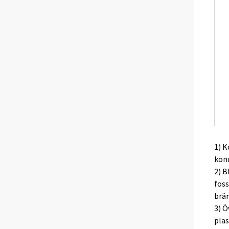
1) 
kon
2) B
foss
brän
3) Ö
plas