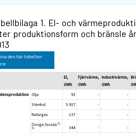
bellbilaga 1. El- och värmeprodukt
ter produktionsform och bränsle å
013
na den här tabellen
rre
El,
Fjärrvärme,
Industrivärme,
Br
GWh
GWh
GWh
G
densproduktion
Olja
93
-
-
Stenkol
5 927
-
-
Naturgas
137
-
-
2)
Övriga fossila
344
-
-
3)