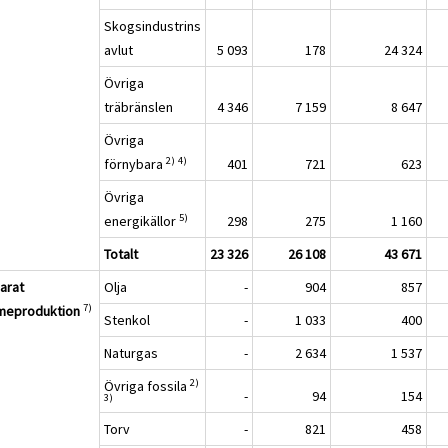
Skogsindustrins
avlut
5 093
178
24 324
Övriga
träbränslen
4 346
7 159
8 647
Övriga
2)
4)
förnybara
401
721
623
Övriga
5)
energikällor
298
275
1 160
Totalt
23 326
26 108
43 671
arat
Olja
-
904
857
7)
meproduktion
Stenkol
-
1 033
400
Naturgas
-
2 634
1 537
2)
Övriga fossila
-
94
154
3)
Torv
-
821
458