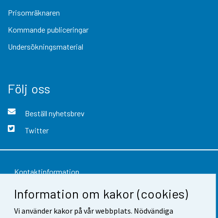
Prisomräknaren
Kommande publiceringar
Undersökningsmaterial
Följ oss
Beställ nyhetsbrev
Twitter
Kontaktinformation
Information om kakor (cookies)
Respons
Vi använder kakor på vår webbplats. Nödvändiga
Användarvillkor