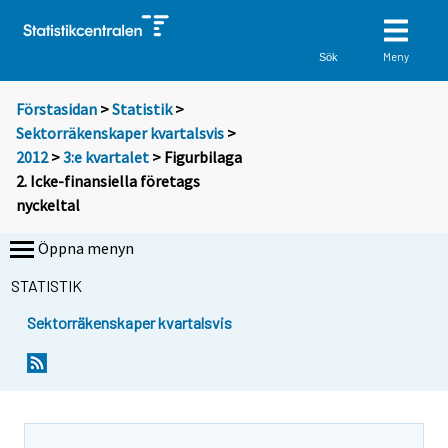
Meny
Sök
Förstasidan
>
Statistik
>
Sektorräkenskaper kvartalsvis
>
2012
>
3:e kvartalet
> Figurbilaga
2. Icke-finansiella företags
nyckeltal
Öppna menyn
STATISTIK
Sektorräkenskaper kvartalsvis