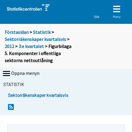
Meny
Sök
Förstasidan
>
Statistik
>
Sektorräkenskaper kvartalsvis
>
2012
>
3:e kvartalet
> Figurbilaga
5. Komponenter i offentliga
sektorns nettoutlåning
Öppna menyn
STATISTIK
Sektorräkenskaper kvartalsvis