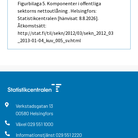
Figurbilaga 5. Komponenter i offentliga
sektorns nettoutlåning . Helsingfors:
Statistikcentralen [hänvisat: 8.8.2026].
Åtkomstsätt:
http://stat.fi/til/sekn/2012/03/sekn_2012_03
_2013-01-04_kuv_005_sv.html
Verkstadsgatan
13
00580
Helsingfors
Växel
029 551 1000
Informationstjänst
029 551 2220