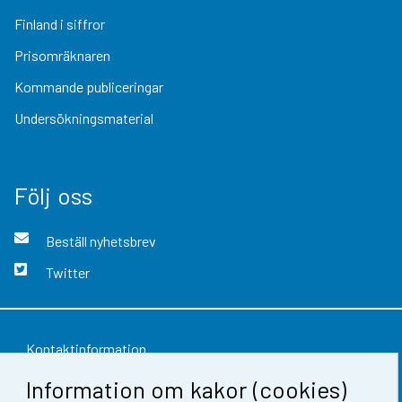
Finland i siffror
Prisomräknaren
Kommande publiceringar
Undersökningsmaterial
Följ oss
Beställ nyhetsbrev
Twitter
Kontaktinformation
Information om kakor (cookies)
Respons