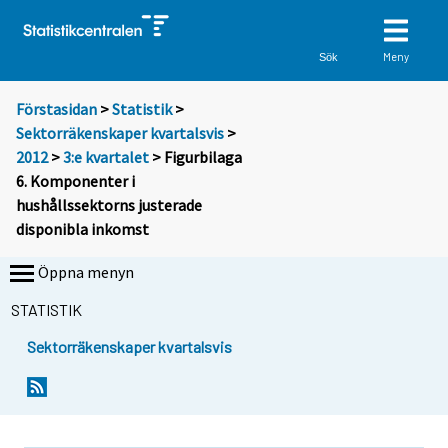
Meny
Sök
Förstasidan
>
Statistik
>
Sektorräkenskaper kvartalsvis
>
2012
>
3:e kvartalet
> Figurbilaga
6. Komponenter i
hushållssektorns justerade
disponibla inkomst
Öppna menyn
STATISTIK
Sektorräkenskaper kvartalsvis