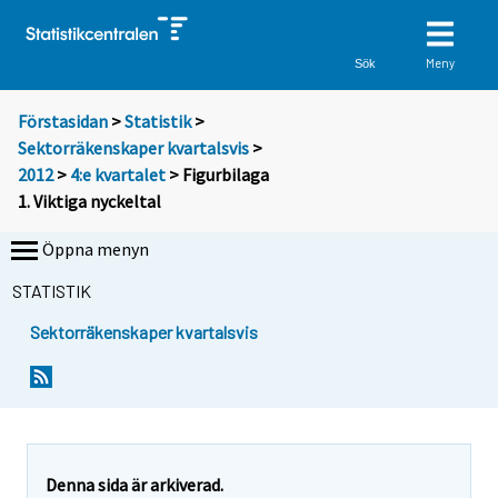
Meny
Sök
Förstasidan
>
Statistik
>
Sektorräkenskaper kvartalsvis
>
2012
>
4:e kvartalet
> Figurbilaga
1. Viktiga nyckeltal
Öppna menyn
STATISTIK
Sektorräkenskaper kvartalsvis
Denna sida är arkiverad.