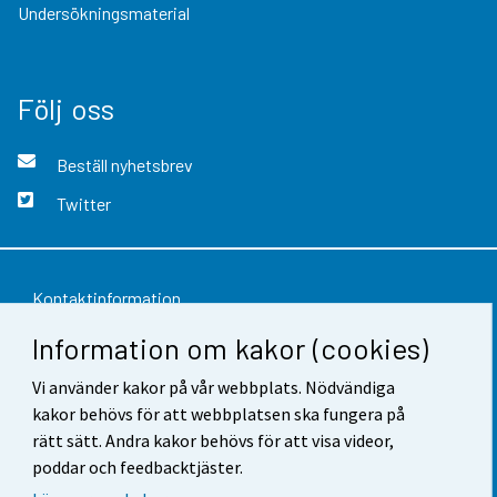
Undersökningsmaterial
Följ oss
Beställ nyhetsbrev
Twitter
Kontaktinformation
Information om kakor (cookies)
Respons
Vi använder kakor på vår webbplats. Nödvändiga
Användarvillkor
kakor behövs för att webbplatsen ska fungera på
Dataskydd
rätt sätt. Andra kakor behövs för att visa videor,
poddar och feedbacktjäster.
Tillgänglighet