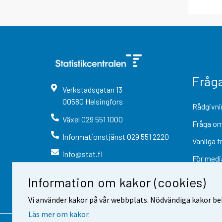
Fråg
Verkstadsgatan
13
00580
Helsingfors
Rådgivni
Växel
029 551 1000
Fråga om
Informationstjänst
029 551 2220
Vanliga f
info@stat.fi
För medi
Information om kakor (cookies)
Vi använder kakor på vår webbplats. Nödvändiga kakor beh
Läs mer om kakor.