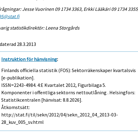
rågningar: Jesse Vuorinen 09 1734 3363, Erkki Lääkäri 09 1734 3355
95@stat.fi
arig statistikdirektör: Leena Storgårds
daterad 28.3.2013
Instruktion för hänvisning
:
Finlands officiella statistik (FOS): Sektorräkenskaper kvartalsvis
[e-publikation].
ISSN=2243-4984.
4:e Kvartalet
2012, Figurbilaga 5.
Komponenter i offentliga sektorns nettoutlåning . Helsingfors:
Statistikcentralen [hänvisat: 8.8.2026].
Åtkomstsätt:
http://stat.fi/til/sekn/2012/04/sekn_2012_04_2013-03-
28_kuv_005_sv.html