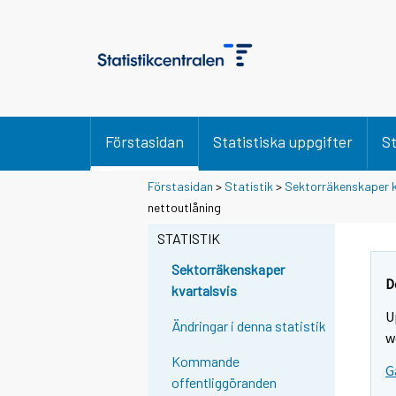
Förstasidan
Statistiska uppgifter
St
Förstasidan
>
Statistik
>
Sektorräkenskaper k
nettoutlåning
STATISTIK
Sektorräkenskaper
D
kvartalsvis
U
Ändringar i denna statistik
w
Kommande
G
offentliggöranden