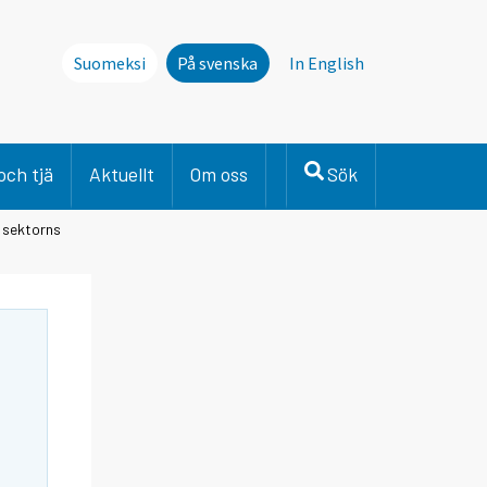
Suomeksi
På svenska
In English
och tjä
Aktuellt
Om oss
Sök
a sektorns