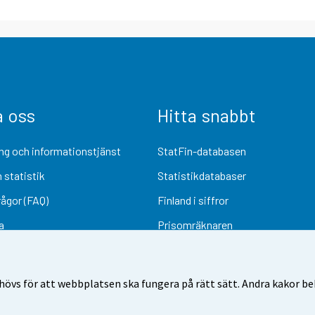
a oss
Hitta snabbt
ng och informationstjänst
StatFin-databasen
 statistik
Statistikdatabaser
rågor (FAQ)
Finland i siffror
a
Prisomräknaren
Kommande publiceringar
Undersökningsmaterial
övs för att webbplatsen ska fungera på rätt sätt. Andra kakor behö