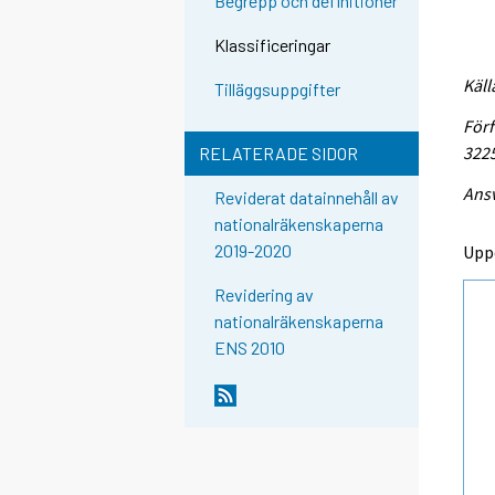
Begrepp och definitioner
Klassificeringar
Käll
Tilläggsuppgifter
Förf
322
RELATERADE SIDOR
Ansv
Reviderat datainnehåll av
nationalräkenskaperna
2019-2020
Upp
Revidering av
nationalräkenskaperna
ENS 2010