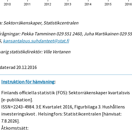
a: Sektorräkenskaper, Statistikcentralen
rågningar: Pekka Tamminen 029 551 2460, Juha Martikainen 029 5
5,
kansantalous.suhdanteet@stat.fi
arig statistikdirektör: Ville Vertanen
daterad 20.12.2016
Instruktion för hänvisning
:
Finlands officiella statistik (FOS): Sektorräkenskaper kvartalsvis
[e-publikation].
ISSN=2243-4984.
3:e Kvartalet
2016, Figurbilaga 3. Hushållens
investeringskvot . Helsingfors: Statistikcentralen [hänvisat:
7.8.2026].
Åtkomstsätt: