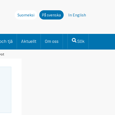
Suomeksi
På svenska
In English
och tjä
Aktuellt
Om oss
Sök
vot