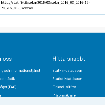
http://stat.fi/til/sekn/2016/03/sekn_2016_03_2016-12-
20_kuv_003_sv.html
a oss
Hitta snabbt
ng och informationstjänst
StatFin-databasen
 statistik
Statistikdatabaser
rågor (FAQ)
Finland i siffror
a
Prisomräknaren
Kommande publiceringar