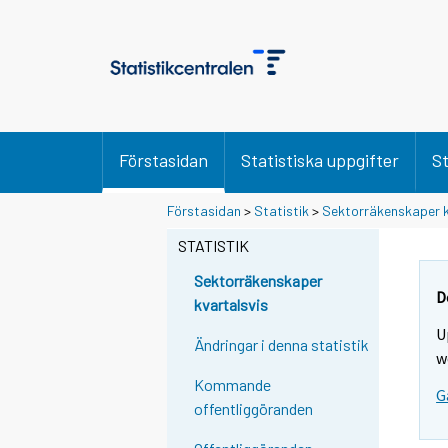
Förstasidan
Statistiska uppgifter
St
Förstasidan
>
Statistik
>
Sektorräkenskaper k
STATISTIK
Sektorräkenskaper
D
kvartalsvis
U
Ändringar i denna statistik
w
Kommande
G
offentliggöranden