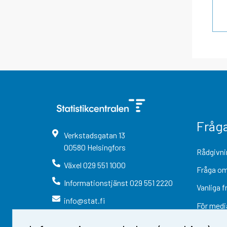
Fråg
Verkstadsgatan
13
00580
Helsingfors
Rådgivni
Växel
029 551 1000
Fråga om
Informationstjänst
029 551 2220
Vanliga f
info@stat.fi
För medi