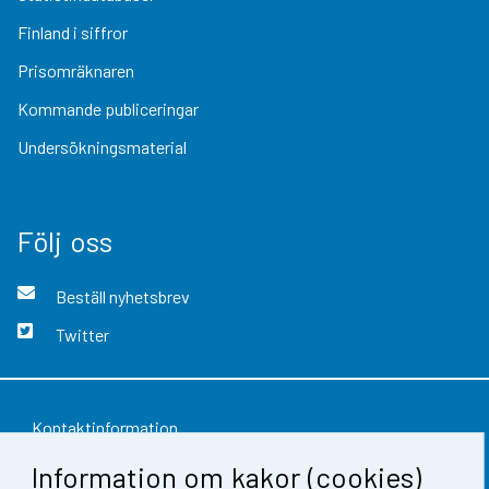
Finland i siffror
Prisomräknaren
Kommande publiceringar
Undersökningsmaterial
Följ oss
Beställ nyhetsbrev
Twitter
Kontaktinformation
Information om kakor (cookies)
Respons