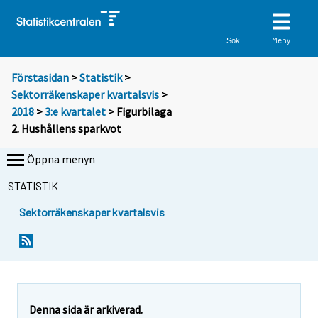
Meny
Sök
Förstasidan
>
Statistik
>
Sektorräkenskaper kvartalsvis
>
2018
>
3:e kvartalet
> Figurbilaga
2. Hushållens sparkvot
Öppna menyn
STATISTIK
Sektorräkenskaper kvartalsvis
Denna sida är arkiverad.