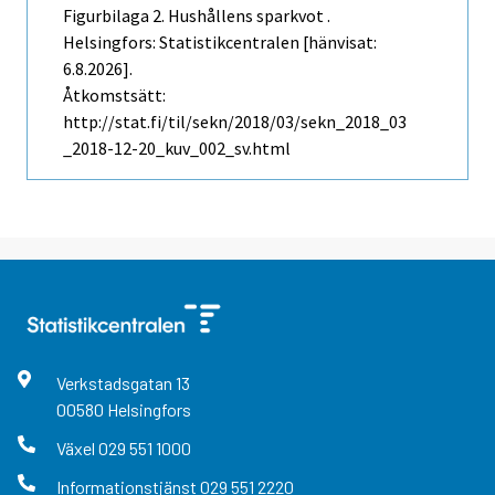
Figurbilaga 2. Hushållens sparkvot .
Helsingfors: Statistikcentralen [hänvisat:
6.8.2026].
Åtkomstsätt:
http://stat.fi/til/sekn/2018/03/sekn_2018_03
_2018-12-20_kuv_002_sv.html
Verkstadsgatan
13
00580
Helsingfors
Växel
029 551 1000
Informationstjänst
029 551 2220