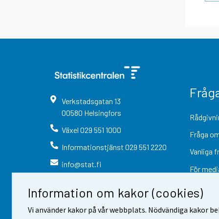
Fråg
Verkstadsgatan
13
00580
Helsingfors
Rådgivni
Växel
029 551 1000
Fråga om
Informationstjänst
029 551 2220
Vanliga f
info@stat.fi
För medi
Information om kakor (cookies)
Vi använder kakor på vår webbplats. Nödvändiga kakor beh