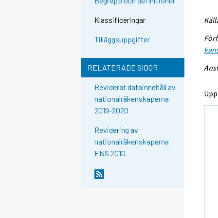
Begrepp och definitioner
Käll
Klassificeringar
Förf
Tilläggsuppgifter
kans
Ansv
RELATERADE SIDOR
Reviderat datainnehåll av
Upp
nationalräkenskaperna
2019-2020
Revidering av
nationalräkenskaperna
ENS 2010