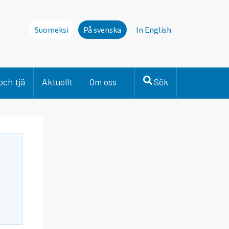
Suomeksi
På svenska
In English
och tjä
Aktuellt
Om oss
Sök