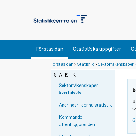
Förstasidan
Statistiska uppgifter
St
Förstasidan
>
Statistik
>
Sektorräkenskaper k
STATISTIK
Sektorräkenskaper
D
kvartalsvis
U
Ändringar i denna statistik
w
Kommande
G
offentliggöranden