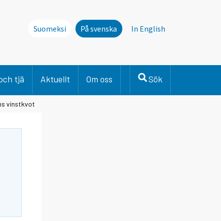
Suomeksi
På svenska
In English
och tjä
Aktuellt
Om oss
Sök
ns vinstkvot