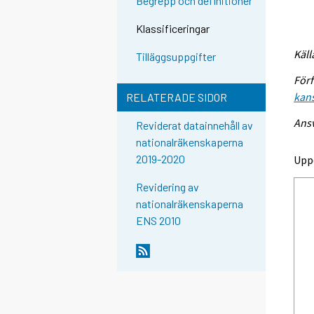
Begrepp och definitioner
Klassificeringar
Käll
Tilläggsuppgifter
Förf
kans
RELATERADE SIDOR
Ansv
Reviderat datainnehåll av
nationalräkenskaperna
2019-2020
Upp
Revidering av
nationalräkenskaperna
ENS 2010