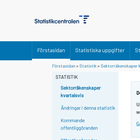
Förstasidan
Statistiska uppgifter
St
Förstasidan
>
Statistik
>
Sektorräkenskaper k
STATISTIK
Sektorräkenskaper
D
kvartalsvis
U
Ändringar i denna statistik
w
Kommande
G
offentliggöranden