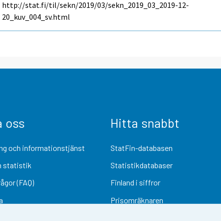
http://stat.fi/til/sekn/2019/03/sekn_2019_03_2019-12-
20_kuv_004_sv.html
a oss
Hitta snabbt
ng och informationstjänst
StatFin-databasen
 statistik
Statistikdatabaser
rågor (FAQ)
Finland i siffror
a
Prisomräknaren
Kommande publiceringar