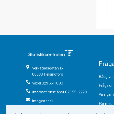
Fråg
Verkstadsgatan
13
00580
Helsingfors
Rådgivni
Växel
029 551 1000
Fråga om
Informationstjänst
029 551 2220
Vanliga f
info@stat.fi
För medi