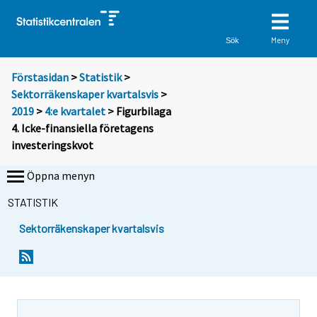
Meny
Sök
Förstasidan
>
Statistik
>
Sektorräkenskaper kvartalsvis
>
2019
>
4:e kvartalet
> Figurbilaga
4. Icke-finansiella företagens
investeringskvot
Öppna menyn
STATISTIK
Sektorräkenskaper kvartalsvis