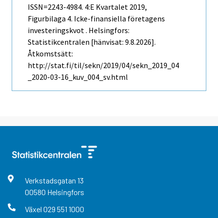
ISSN=2243-4984.
4:e Kvartalet
2019,
Figurbilaga 4. Icke-finansiella företagens
investeringskvot . Helsingfors:
Statistikcentralen [hänvisat: 9.8.2026].
Åtkomstsätt:
http://stat.fi/til/sekn/2019/04/sekn_2019_04
_2020-03-16_kuv_004_sv.html
Verkstadsgatan
13
00580
Helsingfors
Växel
029 551 1000