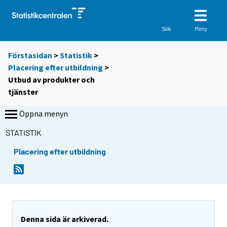
Meny
Sök
Förstasidan
>
Statistik
>
Placering efter utbildning
>
Utbud av produkter och
tjänster
Öppna menyn
STATISTIK
Placering efter utbildning
Denna sida är arkiverad.