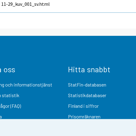
11-29_kuv_001_sv.html
a oss
Hitta snabbt
ng och informationstjänst
StatFin-databasen
 statistik
Statistikdatabaser
rågor (FAQ)
Finland i siffror
a
Prisomräknaren
Kommande publiceringar