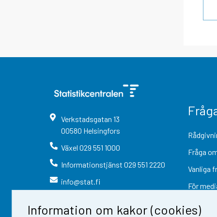
Fråg
Verkstadsgatan
13
00580
Helsingfors
Rådgivni
Växel
029 551 1000
Fråga om
Informationstjänst
029 551 2220
Vanliga f
info@stat.fi
För medi
Information om kakor (cookies)