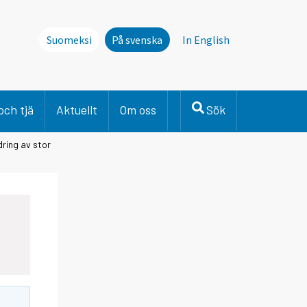
Suomeksi
På svenska
In English
och tjä
Aktuellt
Om oss
Sök
ring av stor