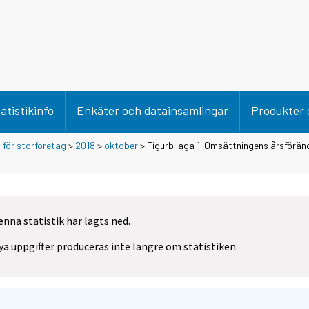
atistikinfo
Enkäter och datainsamlingar
Produkter 
för storföretag
>
2018
>
oktober
> Figurbilaga 1. Omsättningens årsföränd
enna statistik har lagts ned.
ya uppgifter produceras inte längre om statistiken.