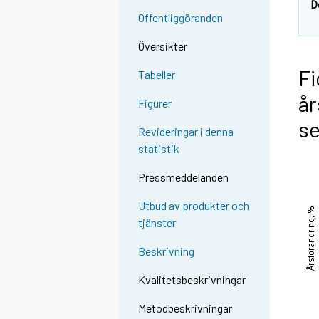
D
Offentliggöranden
Översikter
Fi
Tabeller
år
Figurer
se
Revideringar i denna
statistik
Pressmeddelanden
Utbud av produkter och
tjänster
Beskrivning
Kvalitetsbeskrivningar
Metodbeskrivningar