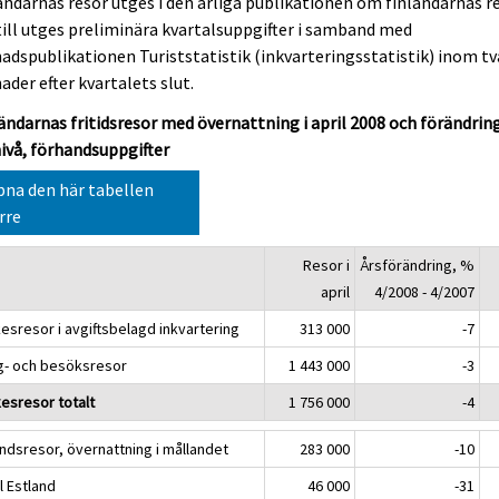
ändarnas resor utges i den årliga publikationen om finländarnas re
ill utges preliminära kvartalsuppgifter i samband med
dspublikationen Turiststatistik (inkvarteringsstatistik) inom tv
der efter kvartalets slut.
ändarnas fritidsresor med övernattning i april 2008 och förändrin
ivå, förhandsuppgifter
na den här tabellen
rre
Resor i
Årsförändring, %
K
april
4/2008 - 4/2007
ikesresor i avgiftsbelagd inkvartering
313 000
-7
g- och besöksresor
1 443 000
-3
kesresor totalt
1 756 000
-4
andsresor, övernattning i mållandet
283 000
-10
ll Estland
46 000
-31