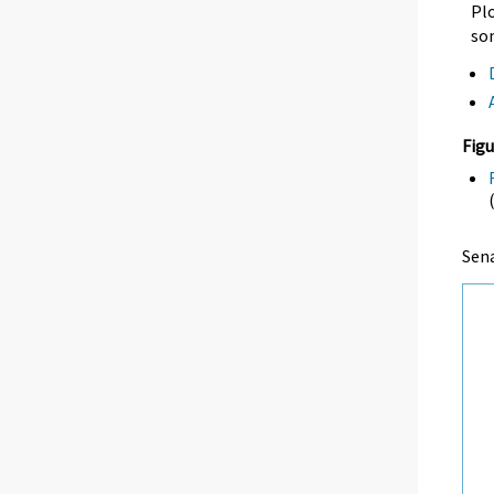
Plo
so
Figu
Sen