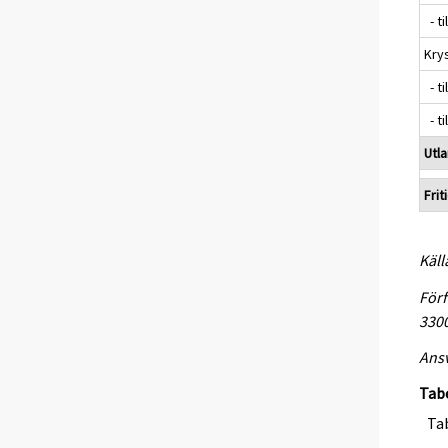
- ti
Kry
- ti
- ti
Utl
Frit
Käll
Förf
330
Ansv
Tab
Tab