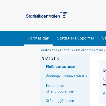
Förstasidan
Statistiska uppgifter
St
D
D
Förstasidan
>
Statistik
>
Finländarnas resor
u
u
f
f
STATISTIK
l
l
y
y
Finländarnas resor
t
t
D
t
t
Ändringar i denna statistik
U
a
a
r
r
w
Kommande
t
t
offentliggöranden
G
i
i
l
l
Offentliggöranden
l
l