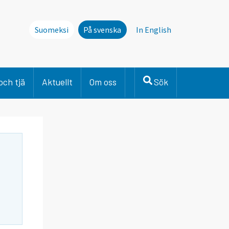
Suomeksi
På svenska
In English
och tjä
Aktuellt
Om oss
Sök