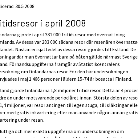
icerad: 30.5.2008
itidsresor i april 2008
ändarna gjorde i april 381 000 fritidsresor med övernattning
lands. Av dessa var 283 000 sådana resor där resenären övernatta
andet. Nästan en sjättedel av dessa resor gjordes till Estland. De
sningar där man övernattar bara på båten gällde närmast Sverige
and. Förhandsuppgifterna framgår av Statistikcentralens
rsökning om finländarnas resor. För den här undersökningen
rvjuades i maj 1 466 personer i åldern 15-74 år bosatta i Finland.
nland gjorde finländarna 1,8 miljoner fritidsresor. Detta är 4 proce
re än under motsvarande period året innan. Största delen av reso
 1,4 miljoner, var resor antingen till egen stuga, till släktingar elle
er med gratis inkvartering eller man använde någon annan grati
artering under resan.
slutliga och mer exakta uppgifterna om undersökningen om