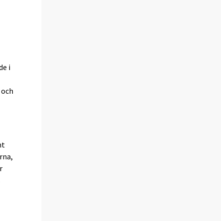
de i
 och
nt
rna,
r
s