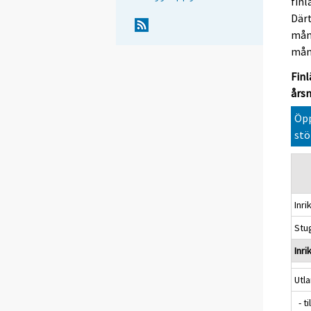
finl
Därt
måna
måna
Finl
årsn
Öpp
stö
Inr
Stu
Inri
Utl
- ti