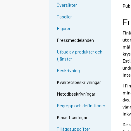
e
e
Översikter
Publ
n
n
a
a
Tabeller
Fr
n
n
n
n
Figurer
a
a
Finl
n
n
utom
Pressmeddelanden
t
t
måll
j
j
Utbud av produkter och
krys
Ã
Ã
tjänster
Estl
¤
¤
n
n
unde
Beskrivning
s
s
inte
t
t
Kvalitetsbeskrivningar
.
.
I Fi
mind
Metodbeskrivningar
dvs.
Begrepp och definitioner
vänn
inkv
Klassificeringar
De 
Tilläggsuppgifter