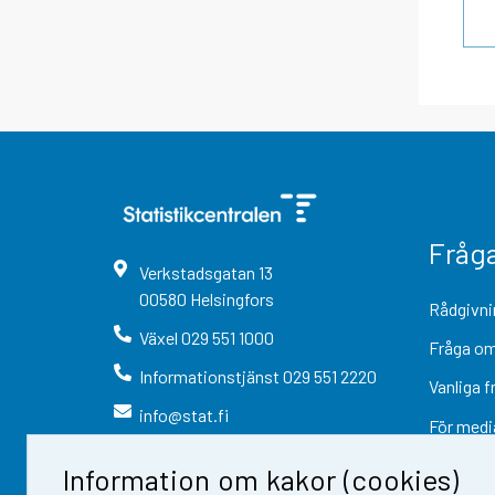
Fråg
Verkstadsgatan
13
00580
Helsingfors
Rådgivni
Växel
029 551 1000
Fråga om
Informationstjänst
029 551 2220
Vanliga f
info@stat.fi
För medi
Information om kakor (cookies)