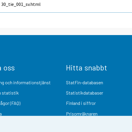
30_tie_001_sv.html
a oss
Hitta snabbt
ng och informationstjänst
StatFin-databasen
 statistik
Statistikdatabaser
rågor (FAQ)
Finland i siffror
a
Prisomräknaren
Kommande publiceringar