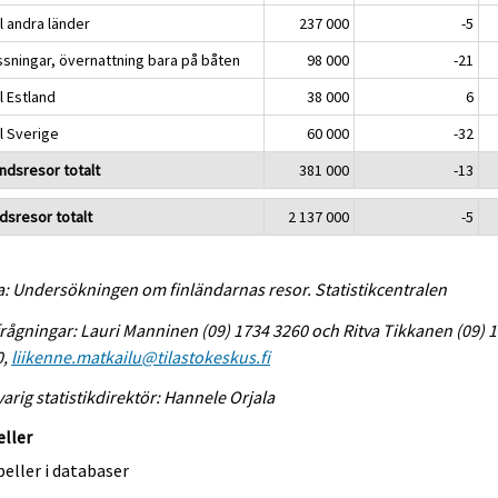
ll andra länder
237 000
-5
ssningar, övernattning bara på båten
98 000
-21
ll Estland
38 000
6
ll Sverige
60 000
-32
andsresor totalt
381 000
-13
idsresor totalt
2 137 000
-5
a: Undersökningen om finländarnas resor. Statistikcentralen
rågningar: Lauri Manninen (09) 1734 3260 och Ritva Tikkanen (09) 
0,
liikenne.matkailu@tilastokeskus.fi
arig statistikdirektör: Hannele Orjala
eller
eller i databaser