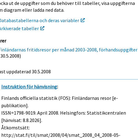
cka ut de uppgifter som du behöver till tabeller, visa uppgifterna
m diagram eller ladda ned data.
Databastabellerna och deras variabler
Arkiverade tabeller
rer
Finländarnas fritidsresor per månad 2003-2008, förhandsuppgifter
(30.5.2008)
ast uppdaterad
30.5.2008
Instruktion för hänvisning
:
Finlands officiella statistik (FOS): Finländarnas resor [e-
publikation].
ISSN=1798-9019.
April
2008. Helsingfors: Statistikcentralen
[hänvisat: 8.8.2026].
Åtkomstsätt:
http://stat.fi/til/smat/2008/04/smat_2008_04_2008-05-