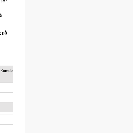
sor.
å
g på
umulativ årsförändring, %
1-4/2008 - 1-4/2007
6
1
2
11
-11