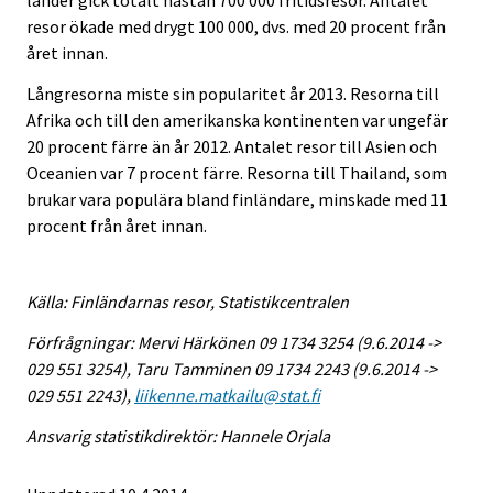
länder gick totalt nästan 700 000 fritidsresor. Antalet
resor ökade med drygt 100 000, dvs. med 20 procent från
året innan.
Långresorna miste sin popularitet år 2013. Resorna till
Afrika och till den amerikanska kontinenten var ungefär
20 procent färre än år 2012. Antalet resor till Asien och
Oceanien var 7 procent färre. Resorna till Thailand, som
brukar vara populära bland finländare, minskade med 11
procent från året innan.
Källa: Finländarnas resor, Statistikcentralen
Förfrågningar: Mervi Härkönen 09 1734 3254 (9.6.2014 ->
029 551 3254), Taru Tamminen 09 1734 2243 (9.6.2014 ->
029 551 2243),
liikenne.matkailu@stat.fi
Ansvarig statistikdirektör: Hannele Orjala