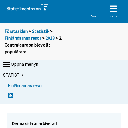
Meny
Sök
Förstasidan
>
Statistik
>
Finländarnas resor
>
2013
> 2.
Centraleuropa blev allt
populärare
Öppna menyn
STATISTIK
Finländarnas resor
Denna sida är arkiverad.