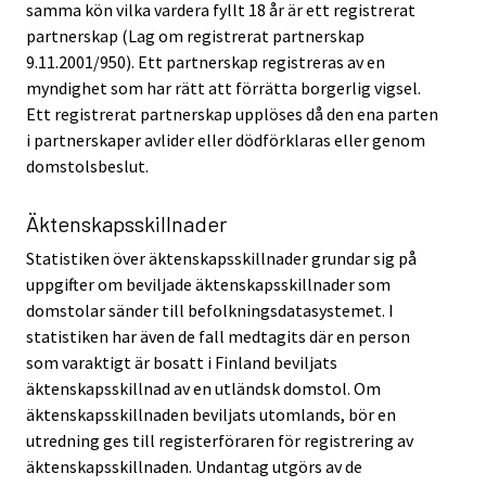
samma kön vilka vardera fyllt 18 år är ett registrerat
partnerskap (Lag om registrerat partnerskap
9.11.2001/950). Ett partnerskap registreras av en
myndighet som har rätt att förrätta borgerlig vigsel.
Ett registrerat partnerskap upplöses då den ena parten
i partnerskaper avlider eller dödförklaras eller genom
domstolsbeslut.
Äktenskapsskillnader
Statistiken över äktenskapsskillnader grundar sig på
uppgifter om beviljade äktenskapsskillnader som
domstolar sänder till befolkningsdatasystemet. I
statistiken har även de fall medtagits där en person
som varaktigt är bosatt i Finland beviljats
äktenskapsskillnad av en utländsk domstol. Om
äktenskapsskillnaden beviljats utomlands, bör en
utredning ges till registerföraren för registrering av
äktenskapsskillnaden. Undantag utgörs av de