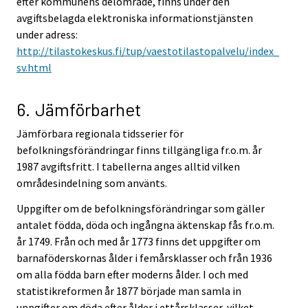
efter kommunens delområde, finns under den
avgiftsbelagda elektroniska informationstjänsten
under adress:
http://tilastokeskus.fi/tup/vaestotilastopalvelu/index_
sv.html
6. Jämförbarhet
Jämförbara regionala tidsserier för
befolkningsförändringar finns tillgängliga fr.o.m. år
1987 avgiftsfritt. I tabellerna anges alltid vilken
områdesindelning som använts.
Uppgifter om de befolkningsförändringar som gäller
antalet födda, döda och ingångna äktenskap fås fr.o.m.
år 1749. Från och med år 1773 finns det uppgifter om
barnaföderskornas ålder i femårsklasser och från 1936
om alla födda barn efter moderns ålder. I och med
statistikreformen år 1877 började man samla in
uppgifter om döda efter ålder i ettårsklasser, vilket