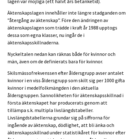
lagen var möjliga (ett halvt års betänketid).
Äktenskapslagen innehåller inte längre stadganden om
”återgång av äktenskap”. Före den ändringen av
äktenskapslagen som trädde i kraft år 1988 upptogs
dessa som egna klasser, nu ingår de i
äktenskapsskillnaderna.
Nyckeltalen nedan kan räknas både för kvinnor och
män, även om de definierats bara för kvinnor.
Skilsmässofrekvenssen efter åldersgrupp avser antalet
kvinnor i en viss åldersgrupp som skilt sig per 1000 gifta
kvinnor i medelfolkmängden i den aktuella
åldersgruppen. Sannolikheten för äktenskapsskillnad i
första äktenskapet har producerats genom att
tillämpa s.k. multipla livslängdstabeller.
Livslängdstabellerna grundar sig på siffrorna för
ingående av äktenskap, dödlighet, att bli änka och
äktenskapsskillnad under statistikåret för kvinnor efter