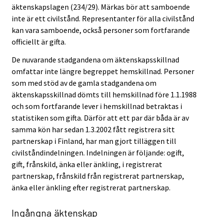
äktenskapslagen (234/29). Märkas bör att samboende
inte är ett civilstånd. Representanter för alla civilstånd
kan vara samboende, också personer som fortfarande
officiellt är gifta.
De nuvarande stadgandena om äktenskapsskillnad
omfattar inte längre begreppet hemskillnad. Personer
som med stöd av de gamla stadgandena om
äktenskapsskillnad dömts till hemskillnad före 1.1.1988
och som fortfarande lever i hemskillnad betraktas i
statistiken som gifta. Därför att ett par där båda är av
samma kön har sedan 1.3.2002 fått registrera sitt
partnerskap i Finland, har man gjort tilläggen till
civilståndindelningen. Indelningen är följande: ogift,
gift, frånskild, änka eller änkling, i registrerat
partnerskap, frånskild från registrerat partnerskap,
änka eller änkling efter registrerat partnerskap.
Ingångna äktenskap