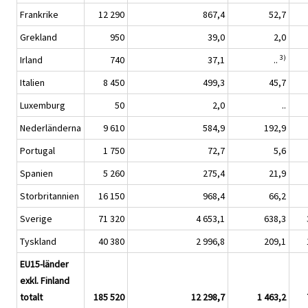
Frankrike
12 290
867,4
52,7
Grekland
950
39,0
2,0
3)
Irland
740
37,1
..
Italien
8 450
499,3
45,7
Luxemburg
50
2,0
..
Nederländerna
9 610
584,9
192,9
Portugal
1 750
72,7
5,6
Spanien
5 260
275,4
21,9
Storbritannien
16 150
968,4
66,2
Sverige
71 320
4 653,1
638,3
Tyskland
40 380
2 996,8
209,1
EU15-länder
exkl. Finland
totalt
185 520
12 298,7
1 463,2