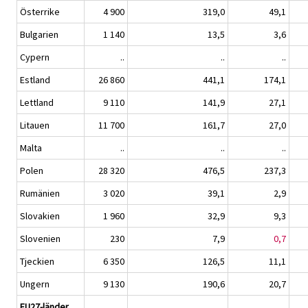
Österrike
4 900
319,0
49,1
Bulgarien
1 140
13,5
3,6
Cypern
..
..
..
Estland
26 860
441,1
174,1
Lettland
9 110
141,9
27,1
Litauen
11 700
161,7
27,0
Malta
..
..
..
Polen
28 320
476,5
237,3
Rumänien
3 020
39,1
2,9
Slovakien
1 960
32,9
9,3
Slovenien
230
7,9
0,7
Tjeckien
6 350
126,5
11,1
Ungern
9 130
190,6
20,7
EU27-länder