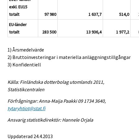
exkl. EU15
totalt
97 980
1 637,7
514,0
EU-länder
totalt
283 500
13 936,4
1 977,2
1) Årsmedelvärde
2) Bruttoinvesteringar i materiella anläggningstillgångar
3) Konfidentiell
Källa: Finländska dotterbolag utomlands 2011,
Statistikcentralen
Förfrågningar: Anna-Maija Paakki 09 1734 3640,
tytaryhtiot@stat.fi
Ansvarig statistikdirektör: Hannele Orjala
Uppdaterad 24.4.2013