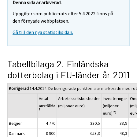
Denna sida är arkiverad.
Uppgifter som publicerats efter 5.4.2022 finns på
den förnyade webbplatsen.
Gå till den nya statistiksidan.
Tabellbilaga 2. Finländska
dotterbolag i EU-länder år 2011
Korrigerad
14.4.2014. De korrigerade punkterna är markerade med röt
Antal
Arbetskraftskostnader
Investeringar
Oms
anställda
(miljoner euro)
(miljoner
(mi
1)
2)
euro)
eur
Belgien
4 770
330,5
33,9
Danmark
8 900
653,3
48,3