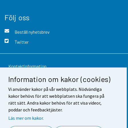
Följ oss
Beställ nyhetsbrev
Twitter
Kontaktinformation
Information om kakor (cookies)
Respons
Vi använder kakor på vår webbplats. Nödvändiga
Användarvillkor
kakor behövs för att webbplatsen ska fungera på
Dataskydd
rätt sätt. Andra kakor behövs för att visa videor,
poddar och feedbacktjäster.
Tillgänglighet
Läs mer om kakor.
Information om webbplatsen