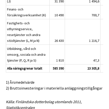
(J)
31 390
1 494,6
Finans- och
försäkringsverksamhet (K)
10 490
700,7
Fastighets- och
uthyrningservice,
resetjänster och andra
stödtjänster (L, M ja N)
26 430
1 216,7
Utbildning, vård och
omsorg, sociala och andra
tjänster (P, Q, R ja S)
1 810
47,3
Alla näringsgrenar totalt
585 390
23 305,8
1) Årsmedelvärde
2) Bruttoinvesteringar i materiella anläggningstillgångar
Källa: Finländska dotterbolag utomlands 2011,
Statistikcentralen