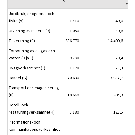
euro
Jordbruk, skogsbruk och
fiske (A)
1 810
49,0
Utvinning av mineral (B)
1 050
30,6
Tillverkning (C)
386 770
14 400,6
Försörjning av el, gas och
vatten (D ja E)
9 290
320,4
Byggverksamhet (F)
31 870
1 525,3
Handel (G)
70 630
3 087,7
Transport och magasinering
(H)
10 660
304,3
Hotell- och
restaurangverksamhet (I)
3 180
128,5
Informations- och
kommunikationsverksamhet