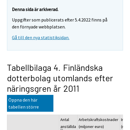
Denna sida är arkiverad.
Uppgifter som publicerats efter 5.4.2022 finns på
den förnyade webbplatsen.
Gå till den nya statistiksidan.
Tabellbilaga 4. Finländska
dotterbolag utomlands efter
näringsgren år 2011
Öppna den här
tabellen större
Antal
Arbetskraftskostnader
Inves
anställda
(miljoner euro)
(milj
1)