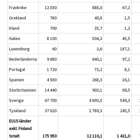
Frankrike
12 030
888,0
67,2
Grekland
780
40,8
1,5
Irland
700
35,7
1,2
Italien
8 100
504,3
45,5
Luxemburg
60
3,6
187,1
Nederländerna
9 680
640,1
97,2
Portugal
1 720
73,2
8,1
Spanien
4 930
268,3
16,1
Storbritannien
14 440
903,1
69,5
Sverige
67 700
4 693,5
549,3
Tyskland
37 620
2 780,3
245,5
EU15-länder
exkl. Finland
totalt
175 950
12 110,1
1 421,0