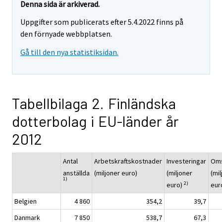
Denna sida är arkiverad.
Uppgifter som publicerats efter 5.4.2022 finns på
den förnyade webbplatsen.
Gå till den nya statistiksidan.
Tabellbilaga 2. Finländska
dotterbolag i EU-länder år
2012
Antal
Arbetskraftskostnader
Investeringar
Oms
anställda
(miljoner euro)
(miljoner
(mi
1)
2)
euro)
eur
Belgien
4 860
354,2
39,7
Danmark
7 850
538,7
67,3