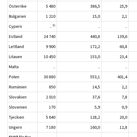
Österrike
5 480
386,5
25,9
Bulgarien
1 210
15,0
2,1
3)
Cypern
..
..
..
Estland
24 740
440,8
139,6
Lettland
9 900
172,2
60,8
Litauen
10 450
153,0
23,4
Malta
..
..
..
Polen
30 880
553,1
401,4
Rumänien
850
14,5
2,2
Slovakien
2 010
37,6
7,8
Slovenien
170
5,9
0,9
Tjeckien
5 640
128,2
20,0
Ungern
7 180
160,0
12,8