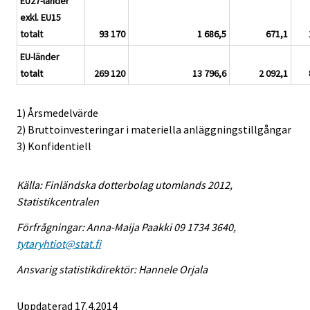
EU27-länder
exkl. EU15
totalt
93 170
1 686,5
671,1
EU-länder
totalt
269 120
13 796,6
2 092,1
1) Årsmedelvärde
2) Bruttoinvesteringar i materiella anläggningstillgångar
3) Konfidentiell
Källa: Finländska dotterbolag utomlands 2012,
Statistikcentralen
Förfrågningar: Anna-Maija Paakki 09 1734 3640,
tytaryhtiot@stat.fi
Ansvarig statistikdirektör: Hannele Orjala
Uppdaterad 17.4.2014