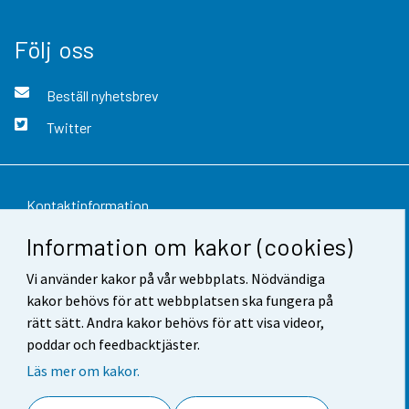
Följ oss
Beställ nyhetsbrev
Twitter
Kontaktinformation
Information om kakor (cookies)
Respons
Vi använder kakor på vår webbplats. Nödvändiga
Användarvillkor
kakor behövs för att webbplatsen ska fungera på
Dataskydd
rätt sätt. Andra kakor behövs för att visa videor,
poddar och feedbacktjäster.
Tillgänglighet
Läs mer om kakor.
Information om webbplatsen