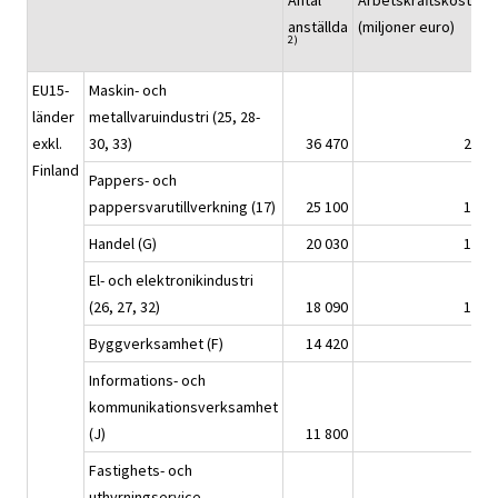
Antal
Arbetskraftskostnad
anställda
(miljoner euro)
2)
EU15-
Maskin- och
länder
metallvaruindustri (25, 28-
exkl.
30, 33)
36 470
2 179
Finland
Pappers- och
pappersvarutillverkning (17)
25 100
1 682
Handel (G)
20 030
1 322
El- och elektronikindustri
(26, 27, 32)
18 090
1 757
Byggverksamhet (F)
14 420
914
Informations- och
kommunikationsverksamhet
(J)
11 800
993
Fastighets- och
uthyrningservice,