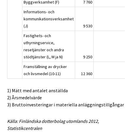
Byggverksamhet (F)
7 760
143
Informations- och
kommunikationsverksamhet
(J)
9 530
226
Fastighets- och
uthyrningservice,
resetjänster och andra
stödtjänster (L, M ja N)
9 250
142
Framställning av drycker
och livsmedel (10-11)
12 360
164
1) Mätt med antalet anställda
2) Årsmedelvärde
3) Bruttoinvesteringar i materiella anläggningstillgångar
Källa: Finländska dotterbolag utomlands 2012,
Statistikcentralen