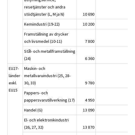
resetjänster och andra
stödtjänster (L, M ja N)
10 690
723
Kemiindustri (19-22)
10 200
666
Framställning av drycker
och livsmedel (10-11)
7 800
461
Stål- och metallframställning
(24)
6 360
341
EU27-
Maskin- och
länder
metallvaruindustri (25, 28-
exkl.
30, 33)
9 780
157
EU15
Pappers- och
pappersvarutillverkning (17)
4 950
89
Handel (G)
13 090
203
El- och elektronikindustri
(26, 27, 32)
13 870
305