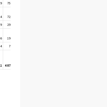
,9
752
,4
726
,9
290
,6
193
,4
74
,1
4 870