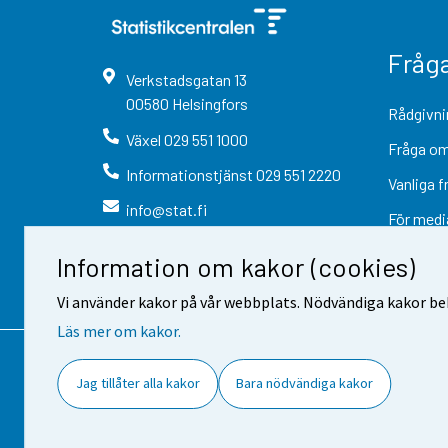
Fråg
Verkstadsgatan
13
00580
Helsingfors
Rådgivni
Växel
029 551 1000
Fråga om
Informationstjänst
029 551 2220
Vanliga f
info@stat.fi
För medi
Information om kakor (cookies)
Vi använder kakor på vår webbplats. Nödvändiga kakor beh
Läs mer om kakor.
Kontaktinformation
Respons
Jag tillåter alla kakor
Bara nödvändiga kakor