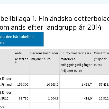
bellbilaga 1. Finländska dotterbola
omlands efter landgrupp år 2014
na den här tabellen
rre
Antal
Personalkostnader
Bruttoinvesteringar i
Omsättni
anställda
(miljoner euro)
materiella
(miljoner
1)
anläggningstillgångar
euro)
(miljoner euro)
5-länder
. Finland
156 300
10 663,0
1 478,7
57 458
8-länder
. EU15
83 710
1 604,8
412,9
12 920
opa