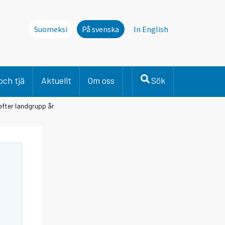
Suomeksi
På svenska
In English
och tjä
Aktuellt
Om oss
Sök
efter landgrupp år