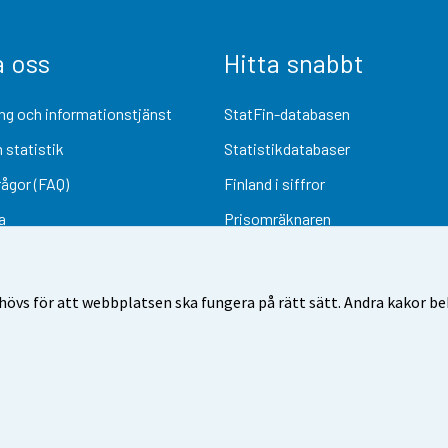
a oss
Hitta snabbt
ng och informationstjänst
StatFin-databasen
 statistik
Statistikdatabaser
rågor (FAQ)
Finland i siffror
a
Prisomräknaren
Kommande publiceringar
Undersökningsmaterial
övs för att webbplatsen ska fungera på rätt sätt. Andra kakor behö
Användarvillkor
Dataskydd
Tillgänglighet
Information om