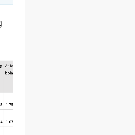
g
ng
Antal
bolag
,5
1 757
,4
1 078