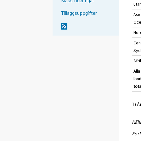
Klassificeringar
uta
Tilläggsuppgifter
Asi
Oce
Nor
Cen
Syd
Afri
Alla
lan
tota
1) 
Käll
Förf