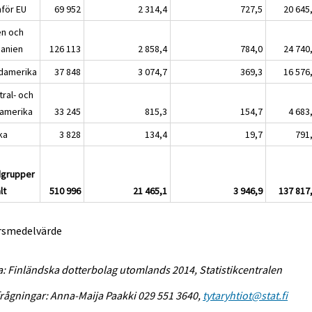
nför EU
69 952
2 314,4
727,5
20 645
en och
anien
126 113
2 858,4
784,0
24 740
damerika
37 848
3 074,7
369,3
16 576
tral- och
amerika
33 245
815,3
154,7
4 683
ka
3 828
134,4
19,7
791
dgrupper
lt
510 996
21 465,1
3 946,9
137 817
Årsmedelvärde
a: Finländska dotterbolag utomlands 2014, Statistikcentralen
rågningar: Anna-Maija Paakki 029 551 3640,
tytaryhtiot@stat.fi