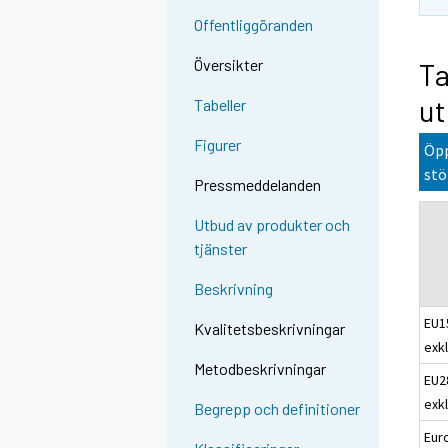
Offentliggöranden
Översikter
Ta
ut
Tabeller
Figurer
Öpp
stö
Pressmeddelanden
Utbud av produkter och
tjänster
Beskrivning
EU1
Kvalitetsbeskrivningar
exkl
Metodbeskrivningar
EU2
exkl
Begrepp och definitioner
Eur