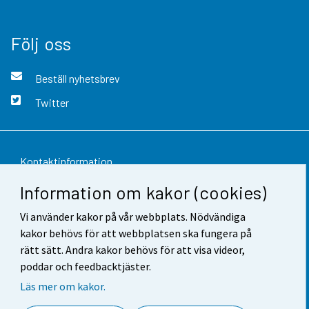
Följ oss
Beställ nyhetsbrev
Twitter
Kontaktinformation
Information om kakor (cookies)
Respons
Vi använder kakor på vår webbplats. Nödvändiga
Användarvillkor
kakor behövs för att webbplatsen ska fungera på
Dataskydd
rätt sätt. Andra kakor behövs för att visa videor,
poddar och feedbacktjäster.
Tillgänglighet
Läs mer om kakor.
Information om webbplatsen