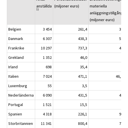
anställda
(miljoner euro)
materiella
1)
anläggningstillgångar
(miljoner euro)
Belgien
3 454
261,4
38,0
Danmark
6 307
438,3
55,1
Frankrike
10 297
737,3
49,3
Grekland
1 352
46,0
..
Irland
698
35,4
0,8
2)
Italien
7 024
471,1
46,2
Luxemburg
55
3,5
..
Nederländerna
6 090
431,5
46,4
Portugal
1 521
15,5
6,1
Spanien
4 318
226,1
90,7
Storbritannien
11 341
800,4
75,1