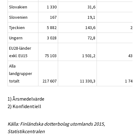
Slovakien
1 330
31,6
6,6
Slovenien
167
19,1
3,8
Tjeckien
5 882
143,6
20,8
Ungern
3 028
72,8
6,9
EU28-länder
exkl. EU15
75 103
1 501,2
435,6
Alla
landgrupper
totalt
217 607
11 330,3
1 744,4
1) Årsmedelvärde
2) Konfidentiell
Källa: Finländska dotterbolag utomlands 2015,
Statistikcentralen