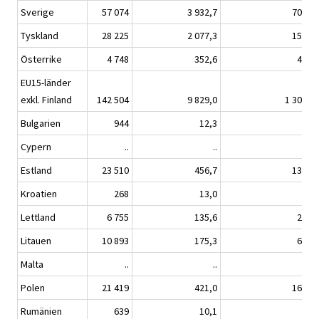
Sverige
57 074
3 932,7
701,4
Tyskland
28 225
2 077,3
153,6
Österrike
4 748
352,6
40,5
EU15-länder
exkl. Finland
142 504
9 829,0
1 308,8
Bulgarien
944
12,3
1,6
Cypern
..
..
..
Estland
23 510
456,7
131,8
Kroatien
268
13,0
0,4
Lettland
6 755
135,6
29,8
Litauen
10 893
175,3
62,7
Malta
..
..
..
Polen
21 419
421,0
161,9
Rumänien
639
10,1
9,2