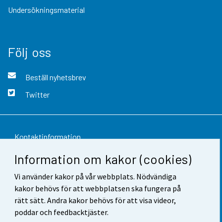
Undersökningsmaterial
Följ oss
Beställ nyhetsbrev
Twitter
Kontaktinformation
Information om kakor (cookies)
Respons
Vi använder kakor på vår webbplats. Nödvändiga
Användarvillkor
kakor behövs för att webbplatsen ska fungera på
Dataskydd
rätt sätt. Andra kakor behövs för att visa videor,
poddar och feedbacktjäster.
Tillgänglighet