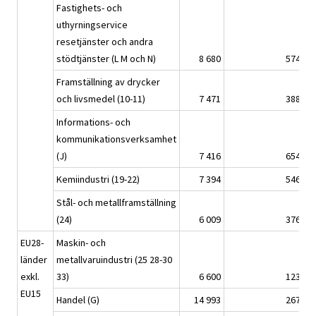
Fastighets- och
uthyrningservice
resetjänster och andra
stödtjänster (L M och N)
8 680
574,6
Framställning av drycker
och livsmedel (10-11)
7 471
388,3
Informations- och
kommunikationsverksamhet
(J)
7 416
654,0
Kemiindustri (19-22)
7 394
546,9
Stål- och metallframställning
(24)
6 009
376,2
EU28-
Maskin- och
länder
metallvaruindustri (25 28-30
exkl.
33)
6 600
123,5
EU15
Handel (G)
14 993
267,5