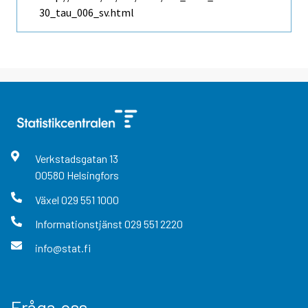
30_tau_006_sv.html
Verkstadsgatan
13
00580
Helsingfors
Växel
029 551 1000
Informationstjänst
029 551 2220
info@stat.fi
Fråga oss