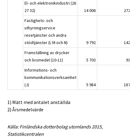
El- och elektronikindustri (26
27 32)
14 006
272,0
Fastighets- och
uthyrningservice
resetjänster och andra
stödtjänster (L M och N)
9 792
142,9
Framställning av drycker
och livsmedel (10-11)
5 703
93,6
Informations- och
kommunikationsverksamhet
(J)
5 984
187,2
1) Mätt med antalet anställda
2) Årsmedelvärde
Källa: Finländska dotterbolag utomlands 2015,
Statistikcentralen