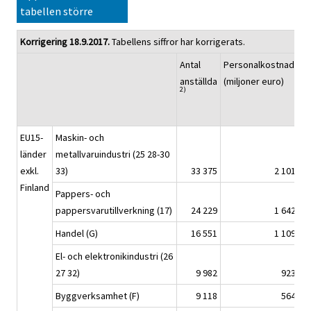
tabellen större
Korrigering 18.9.2017.
Tabellens siffror har korrigerats.
Antal
Personalkostnader
anställda
(miljoner euro)
2)
EU15-
Maskin- och
länder
metallvaruindustri (25 28-30
exkl.
33)
33 375
2 101,4
Finland
Pappers- och
pappersvarutillverkning (17)
24 229
1 642,1
Handel (G)
16 551
1 109,1
El- och elektronikindustri (26
27 32)
9 982
923,3
Byggverksamhet (F)
9 118
564,1