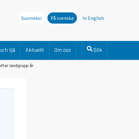
Suomeksi
På svenska
In English
och tjä
Aktuellt
Om oss
Sök
efter landgrupp år