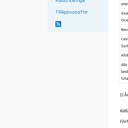
Klassificeringar
uta
Tilläggsuppgifter
Asi
Oce
Nor
Cen
Syd
Afri
Alla
lan
tota
1) 
Käll
Förf