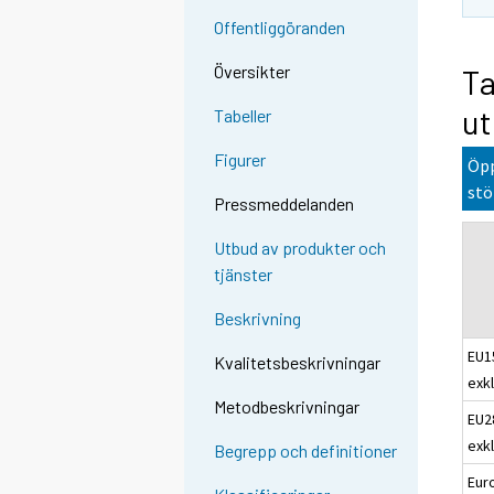
Offentliggöranden
Översikter
Ta
ut
Tabeller
Figurer
Öpp
stö
Pressmeddelanden
Utbud av produkter och
tjänster
Beskrivning
EU1
Kvalitetsbeskrivningar
exkl
Metodbeskrivningar
EU2
exkl
Begrepp och definitioner
Eur