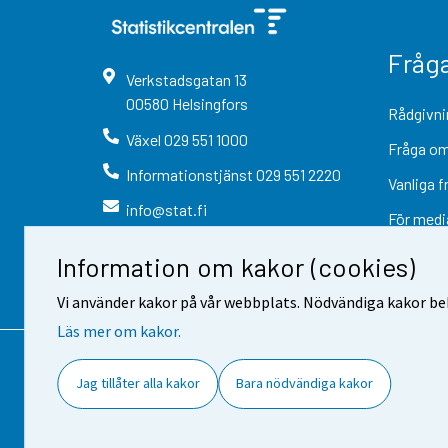
Fråg
Verkstadsgatan
13
00580
Helsingfors
Rådgivni
Växel
029 551 1000
Fråga om
Informationstjänst
029 551 2220
Vanliga f
info@stat.fi
För medi
Information om kakor (cookies)
Vi använder kakor på vår webbplats. Nödvändiga kakor beh
Läs mer om kakor.
Kontaktinformation
Respons
Jag tillåter alla kakor
Bara nödvändiga kakor