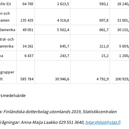
nför EU
64 765
2 623,5
580,1
28 240
en och
anien
135 425
4 316,8
697,8
32 601
damerika
49 051
5 562,4
661,7
30 102
tral- och
amerika
34 261
845,7
211,0
5 659
ka
6 437
243,7
15,2
1 200
dgrupper
lt
585 784
30 946,6
4 792,9
200 929
Årsmedelvärde
a: Finländska dotterbolag utomlands 2019, Statistikcentralen
rågningar: Anna-Maija Laakko 029 551 3640,
tytaryhtiot@stat.fi