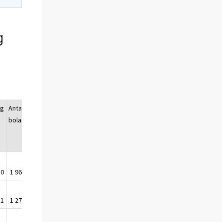
g
ng
Antal
bolag
,0
1 969
,1
1 274