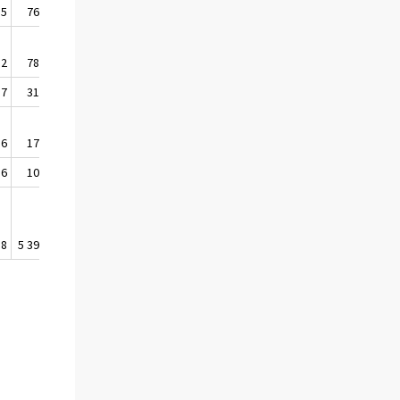
,5
767
,2
784
,7
319
,6
175
,6
102
,8
5 390