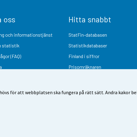
a oss
Hitta snabbt
ng och informationstjänst
StatFin-databasen
 statistik
Statistikdatabaser
rågor (FAQ)
Finland i siffror
a
Prisomräknaren
Kommande publiceringar
Undersökningsmaterial
övs för att webbplatsen ska fungera på rätt sätt. Andra kakor behö
Användarvillkor
Dataskydd
Tillgänglighet
Information om