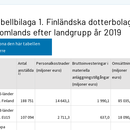
bellbilaga 1. Finländska dotterbola
omlands efter landgrupp år 2019
na den här tabellen
rre
Antal
Personalkostnader
Bruttoinvesteringar i
Omsättni
anställda
(miljoner euro)
materiella
(miljoner
1)
anläggningstillgångar
euro)
(miljoner euro)
5-länder
. Finland
188 751
14 643,1
1 990,1
85 035
8-länder
. EU15
107 094
2 711,3
637,0
18 090
opa