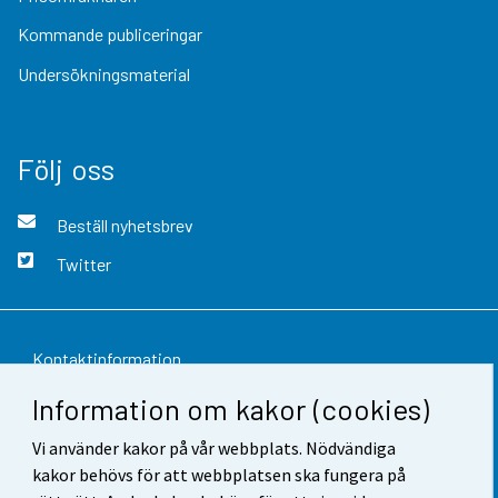
Kommande publiceringar
Undersökningsmaterial
Följ oss
Beställ nyhetsbrev
Twitter
Kontaktinformation
Information om kakor (cookies)
Respons
Vi använder kakor på vår webbplats. Nödvändiga
Användarvillkor
kakor behövs för att webbplatsen ska fungera på
Dataskydd