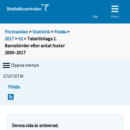
Meny
Sök
Förstasidan
>
Statistik
>
Födda
>
2017
>
02
> Tabellbilaga 1.
Barnsbörder efter antal foster
2000–2017
Öppna menyn
STATISTIK
Födda
Denna sida är arkiverad.