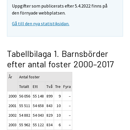
Uppgifter som publicerats efter 5.4.2022 finns på
den förnyade webbplatsen.
Gå till den nya statistiksidan.
Tabellbilaga 1. Barnsbörder
efter antal foster 2000–2017
År
Antal foster
Totalt
Ett
Två
Tre
Fyra
2000
56 056
55 148
899
9
–
2001
55 511
54 658
843
10
–
2002
54 882
54 043
829
10
–
2003
55 962
55 122
834
6
–