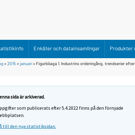
atistikinfo
Enkäter och datainsamlingar
Produkter 
ng
>
2015
>
januari
> Figurbilaga 1. Industrins orderingång, trendserier efte
enna sida är arkiverad.
ppgifter som publicerats efter 5.4.2022 finns på den förnyade
ebbplatsen.
å till den nya statistiksidan.