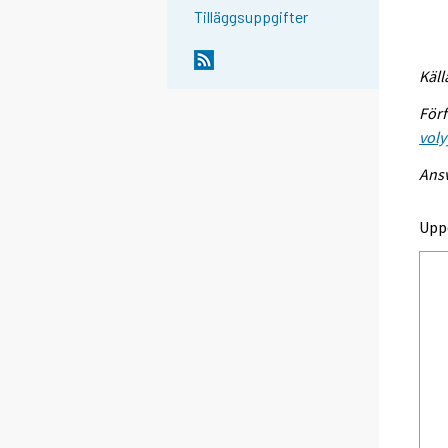
Tilläggsuppgifter
Käll
Förf
voly
Ansv
Upp