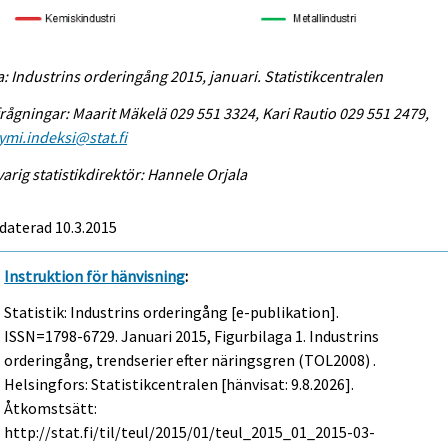
a: Industrins orderingång 2015, januari. Statistikcentralen
rågningar: Maarit Mäkelä 029 551 3324, Kari Rautio 029 551 2479,
ymi.indeksi@stat.fi
arig statistikdirektör: Hannele Orjala
daterad 10.3.2015
Instruktion för hänvisning
:
Statistik: Industrins orderingång [e-publikation].
ISSN=1798-6729.
Januari
2015, Figurbilaga 1. Industrins
orderingång, trendserier efter näringsgren (TOL2008) .
Helsingfors: Statistikcentralen [hänvisat: 9.8.2026].
Åtkomstsätt:
http://stat.fi/til/teul/2015/01/teul_2015_01_2015-03-