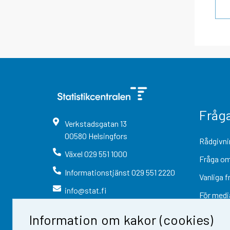
Fråg
Verkstadsgatan
13
00580
Helsingfors
Rådgivni
Växel
029 551 1000
Fråga om
Informationstjänst
029 551 2220
Vanliga f
info@stat.fi
För medi
Information om kakor (cookies)