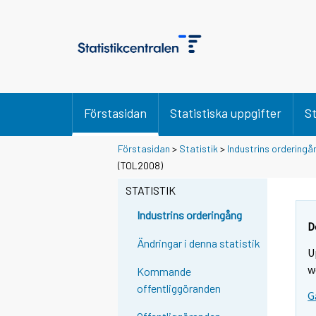
Förstasidan
Statistiska uppgifter
St
Förstasidan
>
Statistik
>
Industrins orderingå
(TOL2008)
STATISTIK
Industrins orderingång
D
Ändringar i denna statistik
U
w
Kommande
offentliggöranden
G