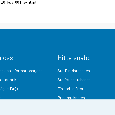
10_kuv_001_sv.html
a oss
Hitta snabbt
ng och informationstjänst
StatFin-databasen
 statistik
Statistikdatabaser
rågor (FAQ)
Finland i siffror
a
Prisomräknaren
Kommande publiceringar