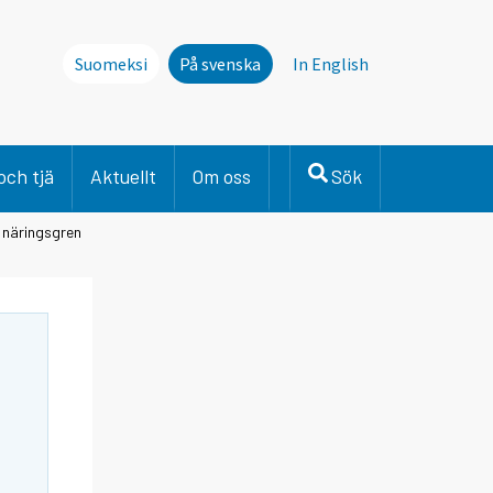
Suomeksi
På svenska
In English
och tjä
Aktuellt
Om oss
Sök
r näringsgren