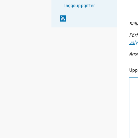
Tilläggsuppgifter
Käll
Förf
voly
Ansv
Upp