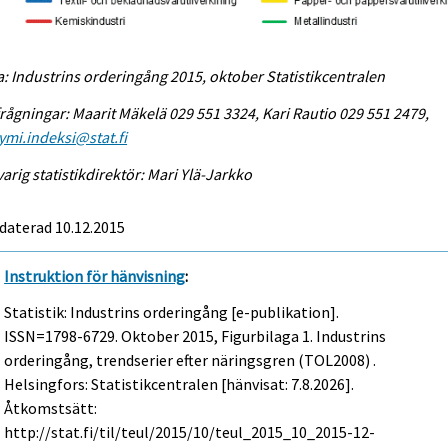
a: Industrins orderingång 2015, oktober Statistikcentralen
rågningar: Maarit Mäkelä 029 551 3324, Kari Rautio 029 551 2479,
ymi.indeksi@stat.fi
arig statistikdirektör: Mari Ylä-Jarkko
daterad 10.12.2015
Instruktion för hänvisning
:
Statistik: Industrins orderingång [e-publikation].
ISSN=1798-6729.
Oktober
2015, Figurbilaga 1. Industrins
orderingång, trendserier efter näringsgren (TOL2008) .
Helsingfors: Statistikcentralen [hänvisat: 7.8.2026].
Åtkomstsätt:
http://stat.fi/til/teul/2015/10/teul_2015_10_2015-12-