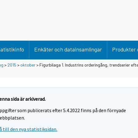
atistikinfo
Enkäter och datainsamlingar
Produkter 
ng
>
2015
>
oktober
> Figurbilaga 1. Industrins orderingång, trendserier eft
enna sida är arkiverad.
ppgifter som publicerats efter 5.4.2022 finns på den förnyade
ebbplatsen.
å till den nya statistiksidan.