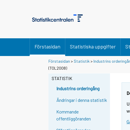
Förstasidan
Statistiska uppgifter
St
Förstasidan
>
Statistik
>
Industrins orderingå
(TOL2008)
STATISTIK
Industrins orderingång
D
Ändringar i denna statistik
U
w
Kommande
offentliggöranden
G