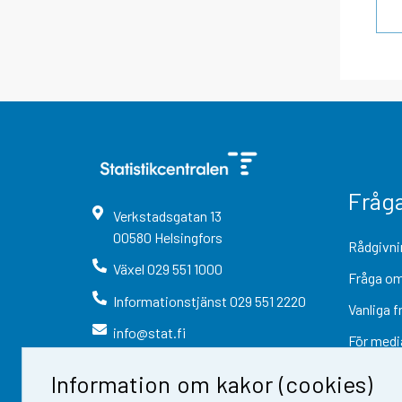
Fråg
Verkstadsgatan
13
00580
Helsingfors
Rådgivni
Växel
029 551 1000
Fråga om
Informationstjänst
029 551 2220
Vanliga f
info@stat.fi
För medi
Information om kakor (cookies)