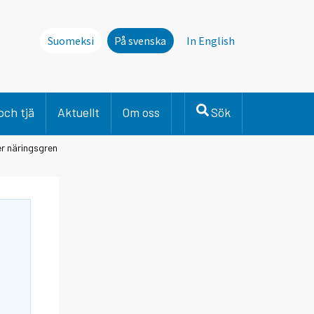
Suomeksi
På svenska
In English
och tjä
Aktuellt
Om oss
Sök
er näringsgren