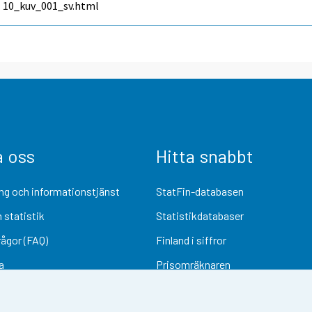
10_kuv_001_sv.html
a oss
Hitta snabbt
ng och informationstjänst
StatFin-databasen
 statistik
Statistikdatabaser
rågor (FAQ)
Finland i siffror
a
Prisomräknaren
Kommande publiceringar