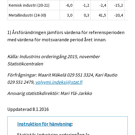
Kemisk industri (20-21)
-6,0
-1,2
-2,4
-15,2
Metallindustri (24-30)
3,0
0,3
41,5
-20,4
1) Årsförändringen jämförs värdena för referensperioden
med värdena för motsvarande period året innan.
Källa: Industrins orderingång 2015, november
Statistikcentralen
Förfrågningar: Maarit Mäkelä 029 551 3324, Kari Rautio
029 551 2479,
volyymi.indeksi@stat.fi
Ansvarig statistikdirektör: Mari Ylä-Jarkko
Uppdaterad 8.1.2016
Instruktion för hänvisning
:
Statistik: Industrins orderingång [e-