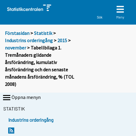
Meny
Sök
Förstasidan
>
Statistik
>
Industrins orderingång
>
2015
>
november
> Tabellbilaga 1.
Tremånaders glidande
årsförändring, kumulativ
årsförändring och den senaste
månadens årsförändring, % (TOL
2008)
Öppna menyn
STATISTIK
Industrins orderingång