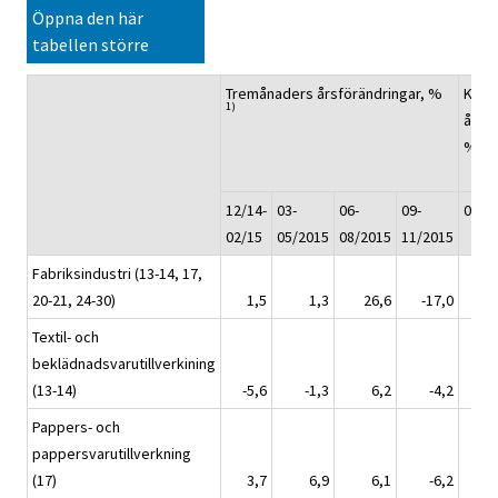
Öppna den här
tabellen större
Tremånaders årsförändringar, %
Kumu
1)
årsfö
1)
%
12/14-
03-
06-
09-
01-1
02/15
05/2015
08/2015
11/2015
Fabriksindustri (13-14, 17,
20-21, 24-30)
1,5
1,3
26,6
-17,0
Textil- och
beklädnadsvarutillverkining
(13-14)
-5,6
-1,3
6,2
-4,2
Pappers- och
pappersvarutillverkning
(17)
3,7
6,9
6,1
-6,2