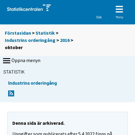
Meny
Sök
Förstasidan
>
Statistik
>
Industrins orderingång
>
2016
>
oktober
Öppna menyn
STATISTIK
Industrins orderingång
Denna sida är arkiverad.
Uppgifter som publicerats efter 5.4.2022 finns på