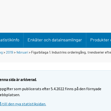
atistikinfo
Enkäter och datainsamlingar
Produkter 
ng
>
2019
>
februari
> Figurbilaga 1. Industrins orderingång, trendserier eft
enna sida är arkiverad.
ppgifter som publicerats efter 5.4.2022 finns på den förnyade
ebbplatsen.
å till den nya statistiksidan.