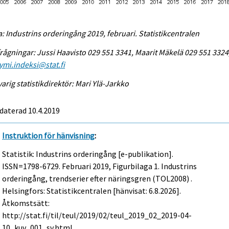
a: Industrins orderingång 2019, februari. Statistikcentralen
rågningar: Jussi Haavisto 029 551 3341, Maarit Mäkelä 029 551 3324
ymi.indeksi@stat.fi
arig statistikdirektör: Mari Ylä-Jarkko
daterad 10.4.2019
Instruktion för hänvisning
:
Statistik: Industrins orderingång [e-publikation].
ISSN=1798-6729.
Februari
2019, Figurbilaga 1. Industrins
orderingång, trendserier efter näringsgren (TOL2008) .
Helsingfors: Statistikcentralen [hänvisat: 6.8.2026].
Åtkomstsätt:
http://stat.fi/til/teul/2019/02/teul_2019_02_2019-04-
10_kuv_001_sv.html