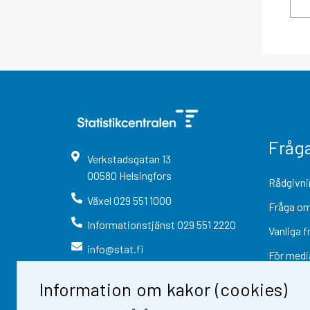
Fråg
Verkstadsgatan
13
00580
Helsingfors
Rådgivni
Växel
029 551 1000
Fråga om
Informationstjänst
029 551 2220
Vanliga f
info@stat.fi
För medi
Information om kakor (cookies)