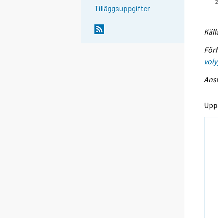
Tilläggsuppgifter
Käll
Förf
voly
Ansv
Upp