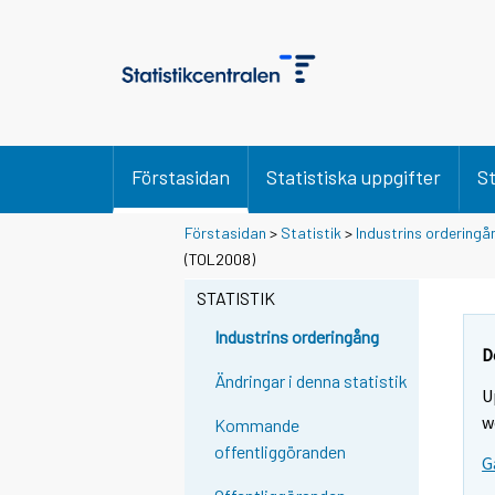
Förstasidan
Statistiska uppgifter
St
Förstasidan
>
Statistik
>
Industrins orderingå
(TOL2008)
STATISTIK
Industrins orderingång
D
Ändringar i denna statistik
U
w
Kommande
offentliggöranden
G