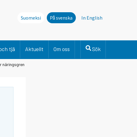
Suomeksi
På svenska
In English
och tjä
Aktuellt
Om oss
Sök
er näringsgren