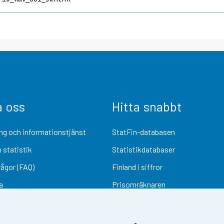
a oss
Hitta snabbt
ng och informationstjänst
StatFin-databasen
 statistik
Statistikdatabaser
rågor (FAQ)
Finland i siffror
a
Prisomräknaren
Kommande publiceringar
Undersökningsmaterial