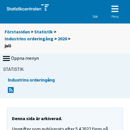
Meny
Sök
Förstasidan
>
Statistik
>
Industrins orderingång
>
2020
>
juli
Öppna menyn
STATISTIK
Industrins orderingång
Denna sida är arkiverad.
Uppgifter som publicerats efter 5.4.2022 finns på