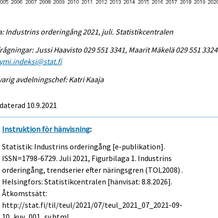
a: Industrins orderingång 2021, juli. Statistikcentralen
rågningar: Jussi Haavisto 029 551 3341, Maarit Mäkelä 029 551 3324
ymi.indeksi@stat.fi
arig avdelningschef: Katri Kaaja
daterad 10.9.2021
Instruktion för hänvisning
:
Statistik: Industrins orderingång [e-publikation].
ISSN=1798-6729.
Juli
2021, Figurbilaga 1. Industrins
orderingång, trendserier efter näringsgren (TOL2008) .
Helsingfors: Statistikcentralen [hänvisat: 8.8.2026].
Åtkomstsätt:
http://stat.fi/til/teul/2021/07/teul_2021_07_2021-09-
10_kuv_001_sv.html