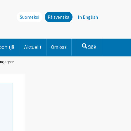
Suomeksi
På svenska
In English
och tjä
Aktuellt
Om oss
Sök
ringsgren