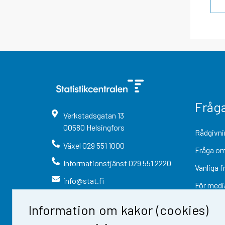
Fråg
Verkstadsgatan
13
00580
Helsingfors
Rådgivni
Växel
029 551 1000
Fråga om
Informationstjänst
029 551 2220
Vanliga f
info@stat.fi
För medi
Information om kakor (cookies)