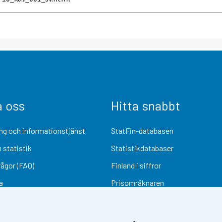
a oss
Hitta snabbt
ng och informationstjänst
StatFin-databasen
 statistik
Statistikdatabaser
rågor (FAQ)
Finland i siffror
a
Prisomräknaren
Kommande publiceringar
Undersökningsmaterial