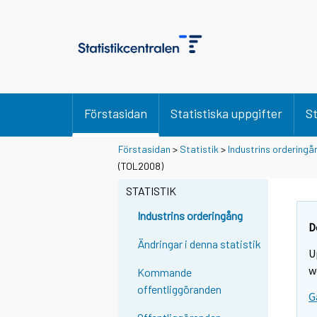
Förstasidan
Statistiska uppgifter
St
Förstasidan
>
Statistik
>
Industrins orderingå
(TOL2008)
STATISTIK
Industrins orderingång
D
Ändringar i denna statistik
U
w
Kommande
offentliggöranden
G