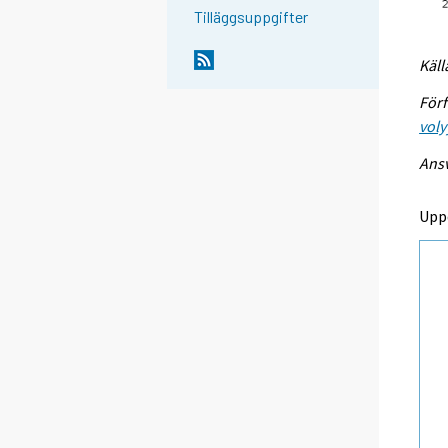
Tilläggsuppgifter
Käll
Förf
voly
Ansv
Upp