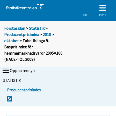
Meny
Sök
Förstasidan
>
Statistik
>
Producentprisindex
>
2010
>
oktober
> Tabellbilaga 9.
Basprisindex för
hemmamarknadsvaror 2005=100
(NACE-TOL 2008)
Öppna menyn
STATISTIK
Producentprisindex