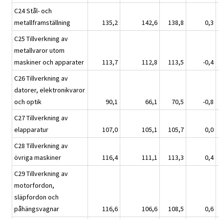
C24 Stål- och
metallframställning
135,2
142,6
138,8
0,3
C25 Tillverkning av
metallvaror utom
maskiner och apparater
113,7
112,8
113,5
-0,4
C26 Tillverkning av
datorer, elektronikvaror
och optik
90,1
66,1
70,5
-0,8
C27 Tillverkning av
elapparatur
107,0
105,1
105,7
0,0
C28 Tillverkning av
övriga maskiner
116,4
111,1
113,3
0,4
C29 Tillverkning av
motorfordon,
släpfordon och
påhängsvagnar
116,6
106,6
108,5
0,6