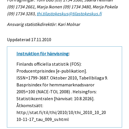
(09) 1734 2661, Marja Ikonen (09) 1734 3480, Merja Pokela
(09) 1734 3283,
thi.tilastokeskus@tilastokeskus.fi
Ansvarig statistikdirektör: Kari Molnar
Uppdaterad 17.11.2010
Instruktion för hänvisning
:
Finlands officiella statistik (FOS):
Producentprisindex [e-publikation].
ISSN=1799-3687.
Oktober
2010, Tabellbilaga 9.
Basprisindex för hemmamarknadsvaror
2005=100 (NACE-TOL 2008) . Helsingfors:
Statistikcentralen [hänvisat: 10.8.2026].
Åtkomstsätt:
http://stat.fi/til/thi/2010/10/thi_2010_10_20
10-11-17_tau_009_sv.html