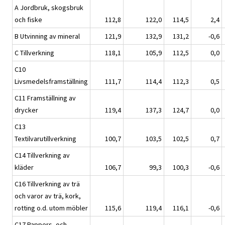
A Jordbruk, skogsbruk
och fiske
112,8
122,0
114,5
2,4
B Utvinning av mineral
121,9
132,9
131,2
-0,6
C Tillverkning
118,1
105,9
112,5
0,0
C10
Livsmedelsframställning
111,7
114,4
112,3
0,5
C11 Framställning av
drycker
119,4
137,3
124,7
0,0
C13
Textilvarutillverkning
100,7
103,5
102,5
0,7
C14 Tillverkning av
kläder
106,7
99,3
100,3
-0,6
C16 Tillverkning av trä
och varor av trä, kork,
rotting o.d. utom möbler
115,6
119,4
116,1
-0,6
C17 Pappers- och