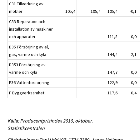
C31 Tillverkning av
möbler
105,4
105,4
105,4
-0,1
C33 Reparation och
installation av maskiner
och apparater
111,8
0,0
D35 Försörjning av el,
gas, värme och kyla
144,4
2,1
D353 Försörjning av
värme och kyla
147,7
0,0
E36 Vattenförsörjning
122,9
0,0
F Byggverksamhet
117,6
0,4
Källa: Producentprisindex 2010, oktober.
Statistikcentralen
Förfrågningar: Toni Udd (09) 1734 3380, Jaana Hellman