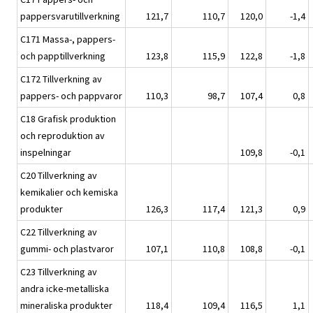
pappersvarutillverkning
121,7
110,7
120,0
-1,4
C171 Massa-, pappers-
och papptillverkning
123,8
115,9
122,8
-1,8
C172 Tillverkning av
pappers- och pappvaror
110,3
98,7
107,4
0,8
C18 Grafisk produktion
och reproduktion av
inspelningar
109,8
-0,1
C20 Tillverkning av
kemikalier och kemiska
produkter
126,3
117,4
121,3
0,9
C22 Tillverkning av
gummi- och plastvaror
107,1
110,8
108,8
-0,1
C23 Tillverkning av
andra icke-metalliska
mineraliska produkter
118,4
109,4
116,5
1,1