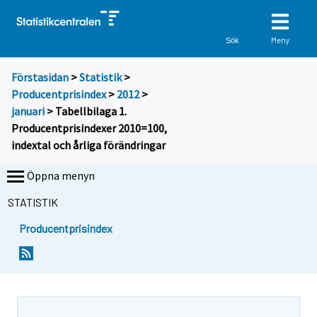
Meny
Sök
Förstasidan
>
Statistik
>
Producentprisindex
>
2012
>
januari
> Tabellbilaga 1.
Producentprisindexer 2010=100,
indextal och årliga förändringar
Öppna menyn
STATISTIK
Producentprisindex