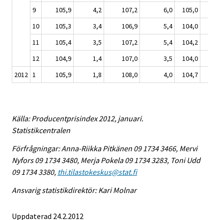
9
105,9
4,2
107,2
6,0
105,0
3,
10
105,3
3,4
106,9
5,4
104,0
2,
11
105,4
3,5
107,2
5,4
104,2
2,
12
104,9
1,4
107,0
3,5
104,0
1,
2012
1
105,9
1,8
108,0
4,0
104,7
0,
Källa: Producentprisindex 2012, januari.
Statistikcentralen
Förfrågningar: Anna-Riikka Pitkänen 09 1734 3466, Mervi
Nyfors 09 1734 3480, Merja Pokela 09 1734 3283, Toni Udd
09 1734 3380,
thi.tilastokeskus@stat.fi
Ansvarig statistikdirektör: Kari Molnar
Uppdaterad 24.2.2012