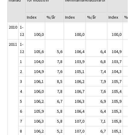
mänad
för industrin
hemmamarknadsvaror
Index
%/år
Index
%/år
Index
%/år
2010
1-
12
100,0
100,0
100,0
2011
1-
12
105,6
5,6
106,4
6,4
104,9
4,
1
104,0
7,8
103,9
6,8
103,7
7,
2
104,9
7,6
105,1
7,4
104,3
7,
3
106,1
8,5
106,2
7,9
105,7
8,
4
106,0
7,8
106,7
7,6
105,4
7,
5
106,2
6,7
106,3
6,9
105,9
5,
6
105,9
5,8
106,4
6,4
105,3
4,
7
106,3
5,8
107,0
7,1
105,8
4,
8
106,2
5,2
107,0
6,7
105,1
3,