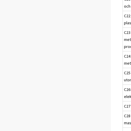
och
C22
pla
C23 
met
pro
C24 
met
C25 
uto
C26 
ele
C27 
C28 
mas