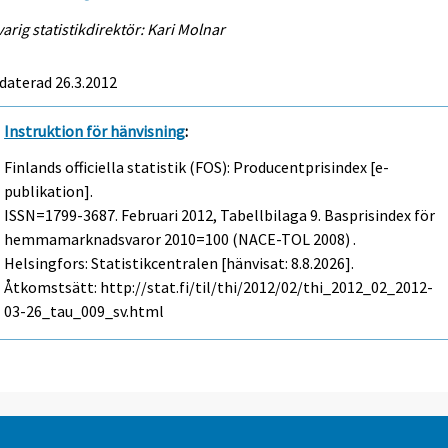
arig statistikdirektör: Kari Molnar
daterad 26.3.2012
Instruktion för hänvisning
:
Finlands officiella statistik (FOS): Producentprisindex [e-
publikation].
ISSN=1799-3687.
Februari
2012, Tabellbilaga 9. Basprisindex för
hemmamarknadsvaror 2010=100 (NACE-TOL 2008) .
Helsingfors: Statistikcentralen [hänvisat: 8.8.2026].
Åtkomstsätt: http://stat.fi/til/thi/2012/02/thi_2012_02_2012-
03-26_tau_009_sv.html