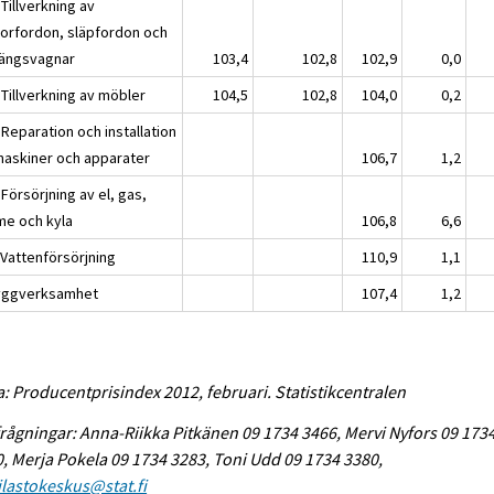
Tillverkning av
orfordon, släpfordon och
ängsvagnar
103,4
102,8
102,9
0,0
 Tillverkning av möbler
104,5
102,8
104,0
0,2
Reparation och installation
maskiner och apparater
106,7
1,2
Försörjning av el, gas,
me och kyla
106,8
6,6
 Vattenförsörjning
110,9
1,1
yggverksamhet
107,4
1,2
a: Producentprisindex 2012, februari. Statistikcentralen
rågningar: Anna-Riikka Pitkänen 09 1734 3466, Mervi Nyfors 09 173
, Merja Pokela 09 1734 3283, Toni Udd 09 1734 3380,
tilastokeskus@stat.fi