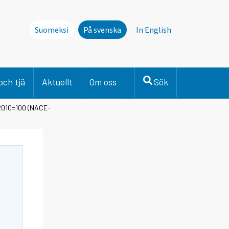
Suomeksi
På svenska
In English
och tjä
Aktuellt
Om oss
Sök
 2010=100 (NACE-