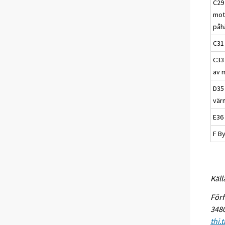
C29 
mot
påh
C31
C33 
av 
D35 
vär
E36
F B
Käll
Förf
3480
thi.