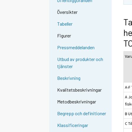
Offentliggöranden
Översikter
Ta
Tabeller
h
Figurer
T
Pressmeddelanden
Var
Utbud av produkter och
tjänster
Beskrivning
A-F 
Kvalitetsbeskrivningar
A J
Metodbeskrivningar
fis
Begrepp och definitioner
B Ut
C Ti
Klassificeringar