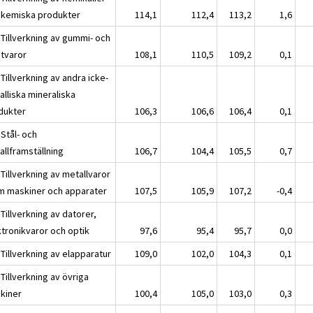
 kemiska produkter
114,1
112,4
113,2
1,6
 Tillverkning av gummi- och
stvaror
108,1
110,5
109,2
0,1
Tillverkning av andra icke-
alliska mineraliska
dukter
106,3
106,6
106,4
0,1
Stål- och
allframställning
106,7
104,4
105,5
0,7
Tillverkning av metallvaror
m maskiner och apparater
107,5
105,9
107,2
-0,4
Tillverkning av datorer,
ktronikvaror och optik
97,6
95,4
95,7
0,0
Tillverkning av elapparatur
109,0
102,0
104,3
0,1
Tillverkning av övriga
kiner
100,4
105,0
103,0
0,3