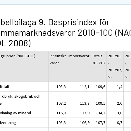
bellbilaga 9. Basprisindex för
emmamarknadsvaror 2010=100 (NA
OL 2008)
ugruppen (NACE-TOL)
Inhemskt
Importvaror
Totalt
2012:01
201
varor
2012:02
-
-
2012:02,
201
%
%
Totalt
108,3
112,1
109,6
1,4
ordbruk, skogsbruk och
ke
107,2
113,3
108,1
2,0
vinning av mineral
116,8
137,9
134,3
3,0
llverkning
108,3
106,9
107,7
0,7