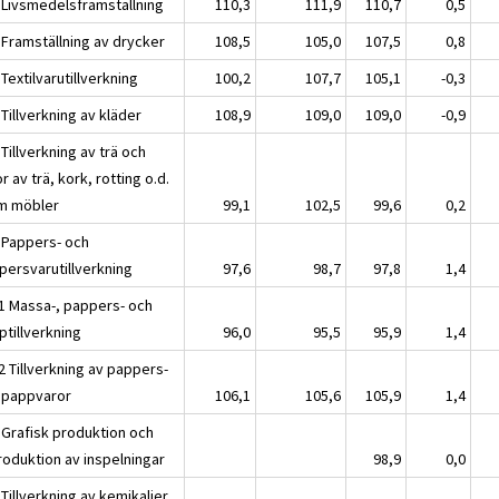
 Livsmedelsframställning
110,3
111,9
110,7
0,5
 Framställning av drycker
108,5
105,0
107,5
0,8
Textilvarutillverkning
100,2
107,7
105,1
-0,3
Tillverkning av kläder
108,9
109,0
109,0
-0,9
Tillverkning av trä och
r av trä, kork, rotting o.d.
m möbler
99,1
102,5
99,6
0,2
 Pappers- och
persvarutillverkning
97,6
98,7
97,8
1,4
1 Massa-, pappers- och
ptillverkning
96,0
95,5
95,9
1,4
2 Tillverkning av pappers-
 pappvaror
106,1
105,6
105,9
1,4
 Grafisk produktion och
roduktion av inspelningar
98,9
0,0
Tillverkning av kemikalier