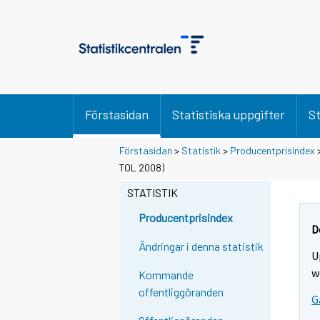
Förstasidan
Statistiska uppgifter
St
Förstasidan
>
Statistik
>
Producentprisindex
TOL 2008)
STATISTIK
Producentprisindex
D
Ändringar i denna statistik
U
w
Kommande
offentliggöranden
G