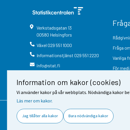
Fråg
Verkstadsgatan
13
00580
Helsingfors
Rådgivni
Växel
029 551 1000
Fråga om
Informationstjänst
029 551 2220
Vanliga f
info@stat.fi
För medi
Information om kakor (cookies)
Vi använder kakor på vår webbplats. Nödvändiga kakor beh
Läs mer om kakor.
Kontaktinformation
Respons
Jag tillåter alla kakor
Bara nödvändiga kakor