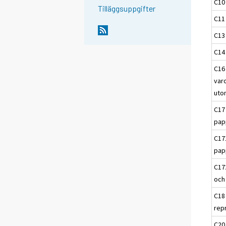
C10
Tilläggsuppgifter
C11
C13 
C14 
C16 
varo
uto
C17
pap
C17
pap
C17
och
C18
rep
C20 