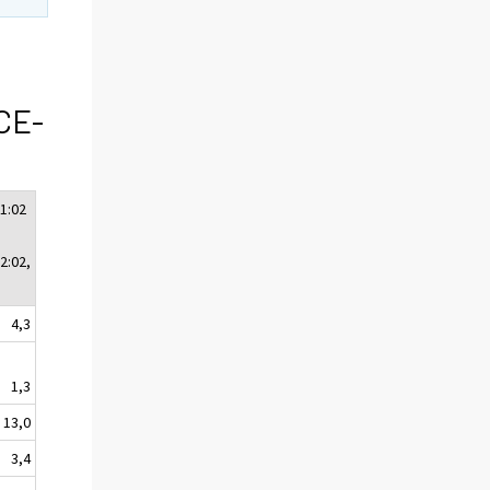
CE-
1:02
2:02,
4,3
1,3
13,0
3,4