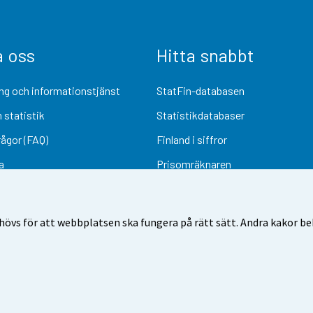
a oss
Hitta snabbt
ng och informationstjänst
StatFin-databasen
 statistik
Statistikdatabaser
rågor (FAQ)
Finland i siffror
a
Prisomräknaren
Kommande publiceringar
Undersökningsmaterial
övs för att webbplatsen ska fungera på rätt sätt. Andra kakor behö
Användarvillkor
Dataskydd
Tillgänglighet
Information om