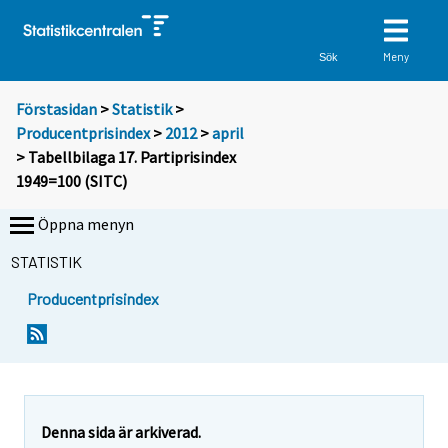
Meny
Sök
Förstasidan
>
Statistik
>
Producentprisindex
>
2012
>
april
> Tabellbilaga 17. Partiprisindex
1949=100 (SITC)
Öppna menyn
STATISTIK
Producentprisindex
Denna sida är arkiverad.