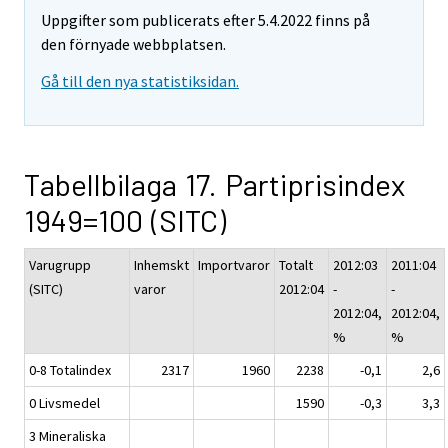
Uppgifter som publicerats efter 5.4.2022 finns på
den förnyade webbplatsen.
Gå till den nya statistiksidan.
Tabellbilaga 17. Partiprisindex
1949=100 (SITC)
Varugrupp
Inhemskt
Importvaror
Totalt
2012:03
2011:04
(SITC)
varor
2012:04
-
-
2012:04,
2012:04,
%
%
0-8 Totalindex
2317
1960
2238
-0,1
2,6
0 Livsmedel
1590
-0,3
3,3
3 Mineraliska