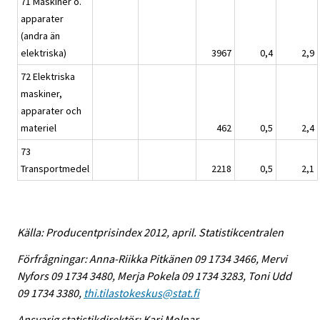
71 Maskiner o.
apparater
(andra än
elektriska)
3967
0,4
2,9
72 Elektriska
maskiner,
apparater och
materiel
462
0,5
2,4
73
Transportmedel
2218
0,5
2,1
Källa: Producentprisindex 2012, april. Statistikcentralen
Förfrågningar: Anna-Riikka Pitkänen 09 1734 3466, Mervi
Nyfors 09 1734 3480, Merja Pokela 09 1734 3283, Toni Udd
09 1734 3380,
thi.tilastokeskus@stat.fi
Ansvarig statistikdirektör: Kari Molnar