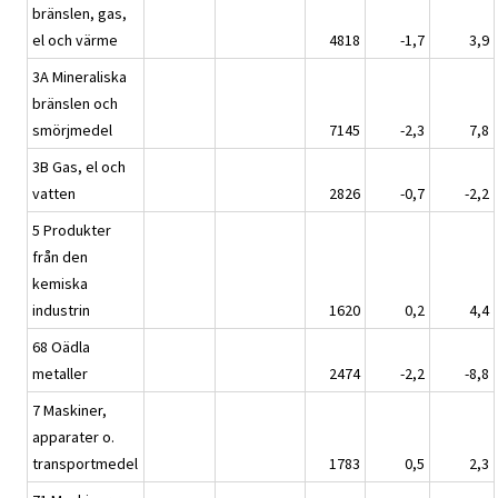
bränslen, gas,
el och värme
4818
-1,7
3,9
3A Mineraliska
bränslen och
smörjmedel
7145
-2,3
7,8
3B Gas, el och
vatten
2826
-0,7
-2,2
5 Produkter
från den
kemiska
industrin
1620
0,2
4,4
68 Oädla
metaller
2474
-2,2
-8,8
7 Maskiner,
apparater o.
transportmedel
1783
0,5
2,3