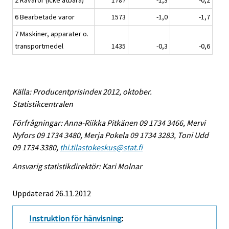
2 Råvaror (icke ätbara)
1787
-1,3
-0,2
6 Bearbetade varor
1573
-1,0
-1,7
7 Maskiner, apparater o.
transportmedel
1435
-0,3
-0,6
Källa: Producentprisindex 2012, oktober.
Statistikcentralen
Förfrågningar: Anna-Riikka Pitkänen 09 1734 3466, Mervi
Nyfors 09 1734 3480, Merja Pokela 09 1734 3283, Toni Udd
09 1734 3380,
thi.tilastokeskus@stat.fi
Ansvarig statistikdirektör: Kari Molnar
Uppdaterad 26.11.2012
Instruktion för hänvisning
: