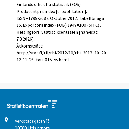
Finlands officiella statistik (FOS):
Producentprisindex [e-publikation].
ISSN=1799-3687.
Oktober
2012, Tabellbilaga
15. Exportprisindex (FOB) 1949=100 (SITC) .
Helsingfors: Statistikcentralen [hänvisat:
7.8.2026].
Åtkomstsätt:
http://stat.fi/til/thi/2012/10/thi_2012_10_20
12-11-26_tau_015_sv.html
Verkstadsgatan
13
00580
Helsingfors