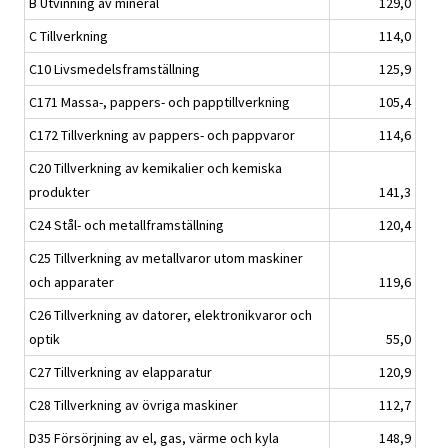
B Utvinning av mineral
129,0
C Tillverkning
114,0
C10 Livsmedelsframställning
125,9
C171 Massa-, pappers- och papptillverkning
105,4
C172 Tillverkning av pappers- och pappvaror
114,6
C20 Tillverkning av kemikalier och kemiska
produkter
141,3
C24 Stål- och metallframställning
120,4
C25 Tillverkning av metallvaror utom maskiner
och apparater
119,6
C26 Tillverkning av datorer, elektronikvaror och
optik
55,0
C27 Tillverkning av elapparatur
120,9
C28 Tillverkning av övriga maskiner
112,7
D35 Försörjning av el, gas, värme och kyla
148,9