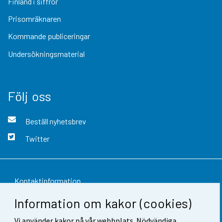
Finland i siffror
Prisomräknaren
Kommande publiceringar
Undersökningsmaterial
Följ oss
Beställ nyhetsbrev
Twitter
Kontaktinformation
Information om kakor (cookies)
Respons
Vi använder kakor på vår webbplats. Nödvändiga
Användarvillkor