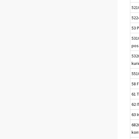
521
522
53 
531
pos
532
kur
551
58 
61 
62 I
63 
6820
kon