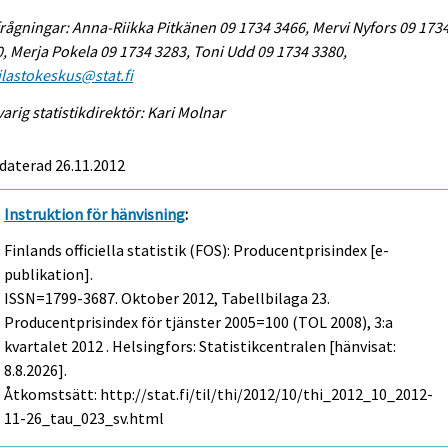
rågningar: Anna-Riikka Pitkänen 09 1734 3466, Mervi Nyfors 09 173
, Merja Pokela 09 1734 3283, Toni Udd 09 1734 3380,
tilastokeskus@stat.fi
arig statistikdirektör: Kari Molnar
daterad 26.11.2012
Instruktion för hänvisning
:
Finlands officiella statistik (FOS): Producentprisindex [e-
publikation].
ISSN=1799-3687.
Oktober
2012, Tabellbilaga 23.
Producentprisindex för tjänster 2005=100 (TOL 2008), 3:a
kvartalet 2012 . Helsingfors: Statistikcentralen [hänvisat:
8.8.2026].
Åtkomstsätt: http://stat.fi/til/thi/2012/10/thi_2012_10_2012-
11-26_tau_023_sv.html