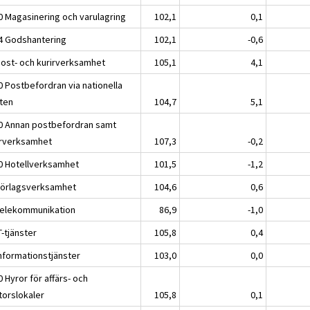
0 Magasinering och varulagring
102,1
0,1
4 Godshantering
102,1
-0,6
Post- och kurirverksamhet
105,1
4,1
0 Postbefordran via nationella
ten
104,7
5,1
0 Annan postbefordran samt
irverksamhet
107,3
-0,2
0 Hotellverksamhet
101,5
-1,2
Förlagsverksamhet
104,6
0,6
Telekommunikation
86,9
-1,0
T-tjänster
105,8
0,4
Informationstjänster
103,0
0,0
 Hyror för affärs- och
torslokaler
105,8
0,1