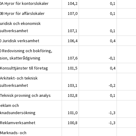
0A Hyror för kontorslokaler
104,2
0,1
B Hyror för affärslokaler
107,0
0,1
Juridisk och ekonomisk
sultverksamhet
107,1
0,1
0 Juridisk verksamhet
106,4
0,4
0 Redovisning och bokföring,
ision, skatterådgivning
107,6
-0,1
Konsulttjänster till företag
101,5
0,4
Arkitekt- och teknisk
sultverksamhet
103,1
-0,2
 Teknisk provning och analys
102,8
0,1
Reklam och
knadsundersökning
101,0
-1,3
 Reklamverksamhet
100,8
-1,3
 Marknads- och