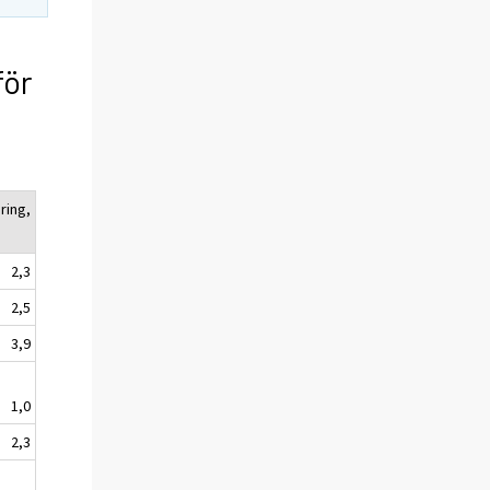
för
ring,
2,3
2,5
3,9
1,0
2,3