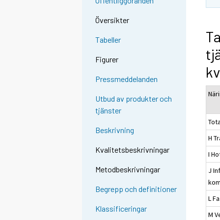
Offentliggöranden
Översikter
Ta
Tabeller
tj
Figurer
kv
Pressmeddelanden
När
Utbud av produkter och
tjänster
Tot
Beskrivning
H T
Kvalitetsbeskrivningar
I H
Metodbeskrivningar
J I
kom
Begrepp och definitioner
L F
Klassificeringar
M V