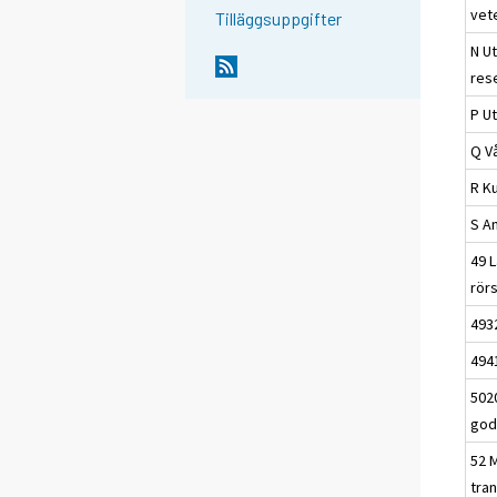
vet
Tilläggsuppgifter
N U
res
P Ut
Q V
R Ku
S A
49 L
rör
4932
494
502
god
52 M
tra