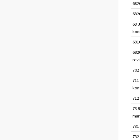
682
6820
69 
kon
691
692
rev
702 
711 
kon
712
73 
mar
731
732