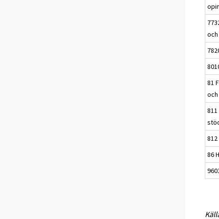
opi
773
och
782
801
81 
och
811
stö
812
86 
960
Käll