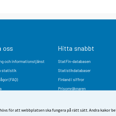
a oss
Hitta snabbt
ng och informationstjänst
StatFin-databasen
 statistik
Statistikdatabaser
rågor (FAQ)
Finland i siffror
a
Prisomräknaren
Kommande publiceringar
Undersökningsmaterial
övs för att webbplatsen ska fungera på rätt sätt. Andra kakor behö