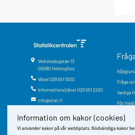
Fråg
Verkstadsgatan
13
00580
Helsingfors
Rådgivni
Växel
029 551 1000
Fråga om
Informationstjänst
029 551 2220
Vanliga f
info@stat.fi
För medi
Information om kakor (cookies)
Vi använder kakor på vår webbplats. Nödvändiga kakor beh