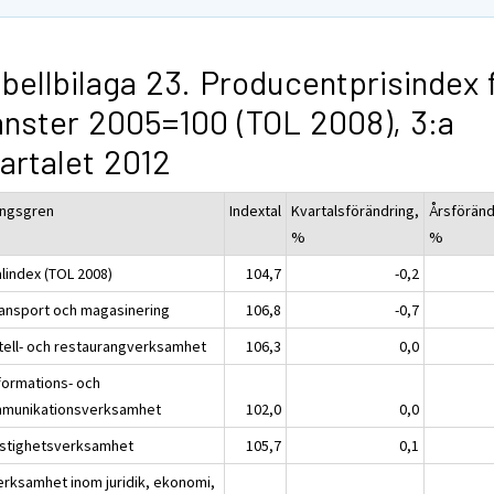
bellbilaga 23. Producentprisindex 
änster 2005=100 (TOL 2008), 3:a
artalet 2012
ingsgren
Indextal
Kvartalsförändring,
Årsföränd
%
%
alindex (TOL 2008)
104,7
-0,2
ransport och magasinering
106,8
-0,7
otell- och restaurangverksamhet
106,3
0,0
nformations- och
munikationsverksamhet
102,0
0,0
astighetsverksamhet
105,7
0,1
erksamhet inom juridik, ekonomi,