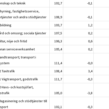
enskap och teknik
102,7
-0,1
thyrning, fastighetsservice,
etjänster och andra stödtjänster
108,9
-0,1
bildning
103,7
1,2
ård och omsorg; sociala tjänster
107,5
0,2
ltur, nöje och fritid
106,3
0,6
nnan serviceverksamhet
105,4
0,2
andtransport; transport i
system
111,4
-0,0
 Taxitrafik
108,4
3,4
1 Vägtransport, godstrafik
111,7
-0,3
0 Havs- och kustsjöfart,
strafik
105,0
-3,8
agasinering och stödtjänster till
nsport
102,1
-0,3