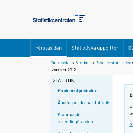
Förstasidan
Statistiska uppgifter
St
Förstasidan
>
Statistik
>
Producentprisindex
kvartalet 2012
STATISTIK
Producentprisindex
D
Ändringar i denna statistik
U
w
Kommande
offentliggöranden
G