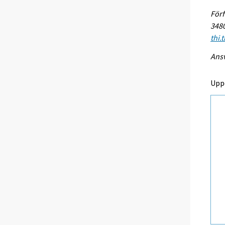
Förf
3480
thi.
Ansv
Upp