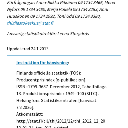
Förfrågningar: Anna-Riikka Pitkänen 09 1734 3466, Mervi
Nyfors 09 1734 3480, Merja Pokela 09 1734 3283, Anni
Huuskonen 09 1734 2992, Toni Udd 09 1734 3380,
thi.tilastokeskus@stat.fi
Ansvarig statistikdirektör: Leena Storgårds
Uppdaterad 24.1.2013
Instruktion för hänvisning
:
Finlands officiella statistik (FOS):
Producentprisindex [e-publikation].
ISSN=1799-3687.
December
2012, Tabellbilaga
13. Produktionsprisindex 1949=100 (SITC) .
Helsingfors: Statistikcentralen [hänvisat:
7.8.2026].
Åtkomstsätt:
http://stat.fi/til/thi/2012/12/thi_2012_12_20
13-01-24_tau_013_sv.html