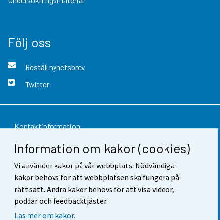
Undersökningsmaterial
Följ oss
Beställ nyhetsbrev
Twitter
Kontaktinformation
Information om kakor (cookies)
Respons
Vi använder kakor på vår webbplats. Nödvändiga
Användarvillkor
kakor behövs för att webbplatsen ska fungera på
Dataskydd
rätt sätt. Andra kakor behövs för att visa videor,
poddar och feedbacktjäster.
Tillgänglighet
Läs mer om kakor.