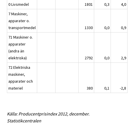
0 Livsmedel
1801
0,3
4,0
7 Maskiner,
apparater o.
transportmedel
1330
0,0
0,9
71 Maskiner o.
apparater
(andra än
elektriska)
2792
0,0
2,9
72 Elektriska
maskiner,
apparater och
materiel
380
0,1
-2,8
Källa: Producentprisindex 2012, december.
Statistikcentralen