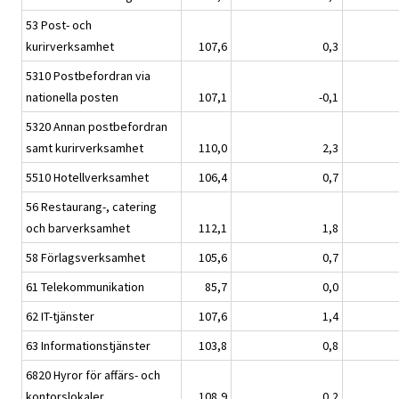
53 Post- och
kurirverksamhet
107,6
0,3
5310 Postbefordran via
nationella posten
107,1
-0,1
5320 Annan postbefordran
samt kurirverksamhet
110,0
2,3
5510 Hotellverksamhet
106,4
0,7
56 Restaurang-, catering
och barverksamhet
112,1
1,8
58 Förlagsverksamhet
105,6
0,7
61 Telekommunikation
85,7
0,0
62 IT-tjänster
107,6
1,4
63 Informationstjänster
103,8
0,8
6820 Hyror för affärs- och
kontorslokaler
108,9
0,2