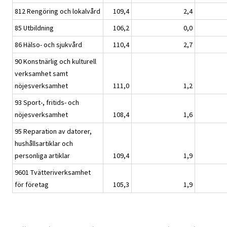
812 Rengöring och lokalvård
109,4
2,4
85 Utbildning
106,2
0,0
86 Hälso- och sjukvård
110,4
2,7
90 Konstnärlig och kulturell
verksamhet samt
nöjesverksamhet
111,0
1,2
93 Sport-, fritids- och
nöjesverksamhet
108,4
1,6
95 Reparation av datorer,
hushållsartiklar och
personliga artiklar
109,4
1,9
9601 Tvätteriverksamhet
för företag
105,3
1,9