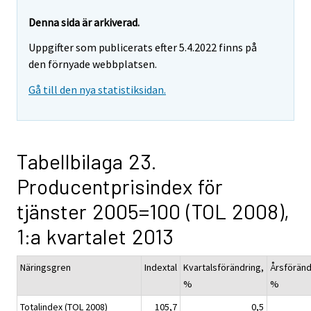
Denna sida är arkiverad.
Uppgifter som publicerats efter 5.4.2022 finns på
den förnyade webbplatsen.
Gå till den nya statistiksidan.
Tabellbilaga 23.
Producentprisindex för
tjänster 2005=100 (TOL 2008),
1:a kvartalet 2013
Näringsgren
Indextal
Kvartalsförändring,
Årsföränd
%
%
Totalindex (TOL 2008)
105,7
0,5