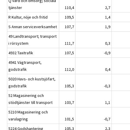
Q Vård och omsorg; sociala
tjänster
110,4
2,7
R Kultur, nöje och fritid
109,5
1,4
S Annan serviceverksamhet
107,7
1,9
49 Landtransport; transport
i rörsystem
111,7
0,3
4932 Taxitrafik
107,5
-0,9
4941 Vägtransport,
godstrafik
112,0
0,4
5020 Havs- och kustsjöfart,
godstrafik
105,3
-0,3
52 Magasinering och
stödtjänster till transport
103,7
1,1
5210 Magasinering och
varulagring
101,5
-0,7
5224 Godshantering
105,3
2,3