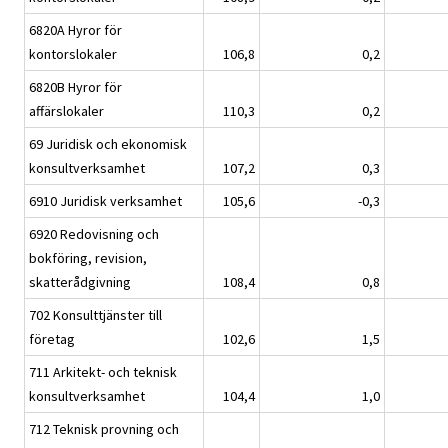
6820A Hyror för
kontorslokaler
106,8
0,2
6820B Hyror för
affärslokaler
110,3
0,2
69 Juridisk och ekonomisk
konsultverksamhet
107,2
0,3
6910 Juridisk verksamhet
105,6
-0,3
6920 Redovisning och
bokföring, revision,
skatterådgivning
108,4
0,8
702 Konsulttjänster till
företag
102,6
1,5
711 Arkitekt- och teknisk
konsultverksamhet
104,4
1,0
712 Teknisk provning och