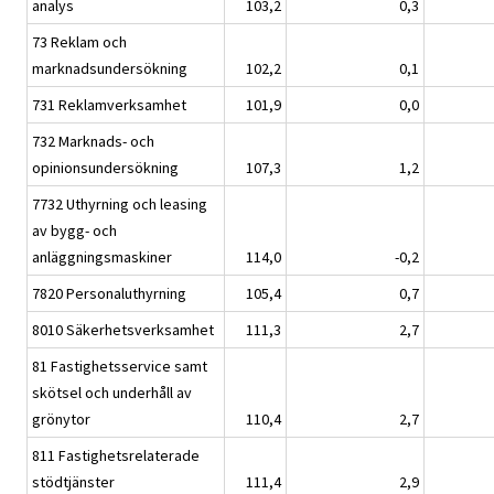
analys
103,2
0,3
73 Reklam och
marknadsundersökning
102,2
0,1
731 Reklamverksamhet
101,9
0,0
732 Marknads- och
opinionsundersökning
107,3
1,2
7732 Uthyrning och leasing
av bygg- och
anläggningsmaskiner
114,0
-0,2
7820 Personaluthyrning
105,4
0,7
8010 Säkerhetsverksamhet
111,3
2,7
81 Fastighetsservice samt
skötsel och underhåll av
grönytor
110,4
2,7
811 Fastighetsrelaterade
stödtjänster
111,4
2,9