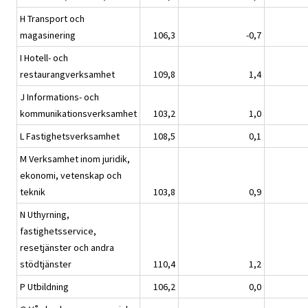
H Transport och
magasinering
106,3
-0,7
I Hotell- och
restaurangverksamhet
109,8
1,4
J Informations- och
kommunikationsverksamhet
103,2
1,0
L Fastighetsverksamhet
108,5
0,1
M Verksamhet inom juridik,
ekonomi, vetenskap och
teknik
103,8
0,9
N Uthyrning,
fastighetsservice,
resetjänster och andra
stödtjänster
110,4
1,2
P Utbildning
106,2
0,0